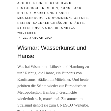
CATEGORIES:
ARCHITEKTUR
,
DEUTSCHLAND
,
HISTORISCH
,
KIRCHEN
,
KUNST UND
KULTUR
,
MARKT UND HANDEL
,
MECKLENBURG-VORPOMMERN
,
OSTSEE
,
REISEN
,
SACRALE GEBÄUDE
,
STÄDTE
,
STREET PHOTOGRAFIE
,
UNESCO
WELTERBE
POSTED
21. JANUAR 2024
ON
Wismar: Wasserkunst und
Hanse
Was hat Wismar mit Lübeck und Hamburg zu
tun? Richtig, die Hanse, ein Bündnis von
Kaufmanns- städten im Mittelalter. Und heute
gehören die Städte wieder zur Europäischen
Metropolregion Hamburg. Geschichte
wiederholt sich, manchmal. Zusammen mit
Stralsund gehört sie zum UNESCO Welterbe.