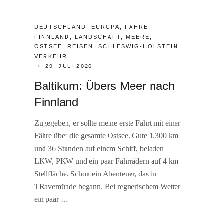
CATEGORIES:
DEUTSCHLAND
,
EUROPA
,
FÄHRE
,
FINNLAND
,
LANDSCHAFT
,
MEERE
,
OSTSEE
,
REISEN
,
SCHLESWIG-HOLSTEIN
,
VERKEHR
POSTED
29. JULI 2026
ON
Baltikum: Übers Meer nach
Finnland
Zugegeben, er sollte meine erste Fahrt mit einer
Fähre über die gesamte Ostsee. Gute 1.300 km
und 36 Stunden auf einem Schiff, beladen
LKW, PKW und ein paar Fahrrädern auf 4 km
Stellfläche. Schon ein Abenteuer, das in
TRavemünde begann. Bei regnerischem Wetter
ein paar …