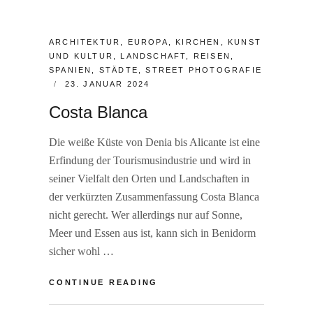
CATEGORIES:
ARCHITEKTUR
,
EUROPA
,
KIRCHEN
,
KUNST
UND KULTUR
,
LANDSCHAFT
,
REISEN
,
SPANIEN
,
STÄDTE
,
STREET PHOTOGRAFIE
POSTED
23. JANUAR 2024
ON
Costa Blanca
Die weiße Küste von Denia bis Alicante ist eine
Erfindung der Tourismusindustrie und wird in
seiner Vielfalt den Orten und Landschaften in
der verkürzten Zusammenfassung Costa Blanca
nicht gerecht. Wer allerdings nur auf Sonne,
Meer und Essen aus ist, kann sich in Benidorm
sicher wohl …
COSTA
CONTINUE READING
BLANCA