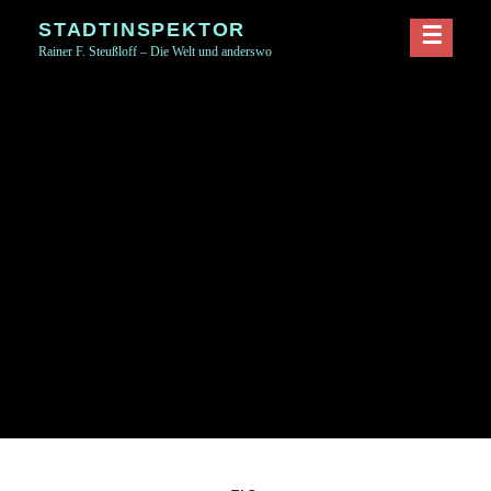
Skip
STADTINSPEKTOR
to
Rainer F. Steußloff – Die Welt und anderswo
content