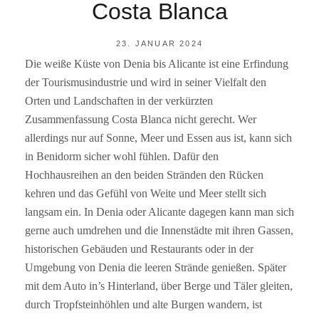
Costa Blanca
POSTED
23. JANUAR 2024
ON
Die weiße Küste von Denia bis Alicante ist eine Erfindung
BY
R
der Tourismusindustrie und wird in seiner Vielfalt den
A
I
Orten und Landschaften in der verkürzten
N
Zusammenfassung Costa Blanca nicht gerecht. Wer
E
R
allerdings nur auf Sonne, Meer und Essen aus ist, kann sich
F
in Benidorm sicher wohl fühlen. Dafür den
S
Hochhausreihen an den beiden Stränden den Rücken
kehren und das Gefühl von Weite und Meer stellt sich
langsam ein. In Denia oder Alicante dagegen kann man sich
gerne auch umdrehen und die Innenstädte mit ihren Gassen,
historischen Gebäuden und Restaurants oder in der
Umgebung von Denia die leeren Strände genießen. Später
mit dem Auto in’s Hinterland, über Berge und Täler gleiten,
durch Tropfsteinhöhlen und alte Burgen wandern, ist