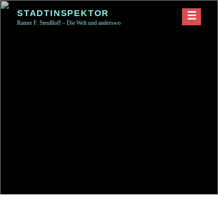
Skip
STADTINSPEKTOR
to
Rainer F. Steußloff – Die Welt und anderswo
content