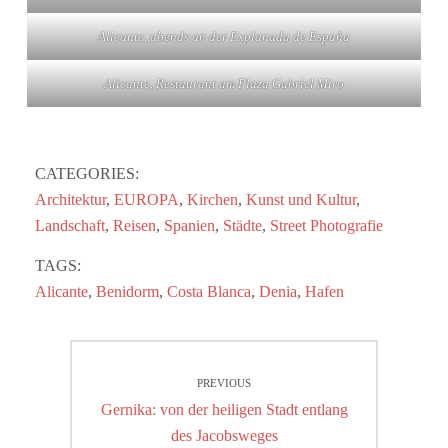
Alicante, abends an der Explanada de España
Alicante, Restaurant am Plaza Gabriel Miro
CATEGORIES:
Architektur
,
EUROPA
,
Kirchen
,
Kunst und Kultur
,
Landschaft
,
Reisen
,
Spanien
,
Städte
,
Street Photografie
TAGS:
Alicante
,
Benidorm
,
Costa Blanca
,
Denia
,
Hafen
Beitragsnavigation
PREVIOUS
Previous
Gernika: von der heiligen Stadt entlang
post:
des Jacobsweges