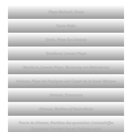
Playa Molinell, Denia
Denia Hafen
Denia, Plaza San Antonio
Benidorm, Levante Playa
Benidorm, Levante Playa, Betreuung von Behinderten
Alicante, Playa del Postiguet und Castell de la Santa Bàrbara
Alicante, Kunstraum
Alicante, Basilica of Santa Maria
Puerto de Alicante, Nachbau des spanischen Linienschiffes
Santissima Trinidad das vor Trafalgar sank