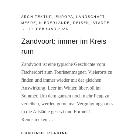
CATEGORIES:
ARCHITEKTUR
,
EUROPA
,
LANDSCHAFT
,
MEERE
,
NIEDERLANDE
,
REISEN
,
STÄDTE
POSTED
19. FEBRUAR 2026
ON
Zandvoort: immer im Kreis
rum
Zandvoort ist eine typische Geschichte vom
Fischerdorf zum Touristenmagnet. Vielerorts zu
finden und immer wieder mit der gleichen
Auswirkung. Leer im Winter, übervoll im
Sommer. Um dem ganzen noch mehr Pepp zu
verleihen, werden gerne mal Vergnügungsparks
in die Altstädte gesetzt und Formel 1
Rennstrecken …
ZANDVOORT:
CONTINUE READING