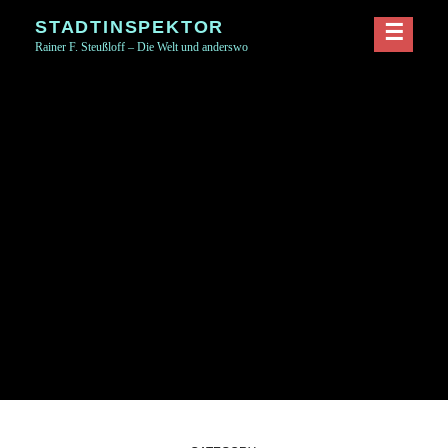
Skip
STADTINSPEKTOR
to
Rainer F. Steußloff – Die Welt und anderswo
content