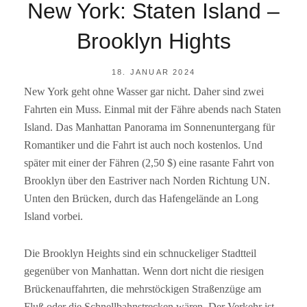
New York: Staten Island –
Brooklyn Hights
POSTED
18. JANUAR 2024
ON
New York geht ohne Wasser gar nicht. Daher sind zwei
BY
R
Fahrten ein Muss. Einmal mit der Fähre abends nach Staten
A
I
Island. Das Manhattan Panorama im Sonnenuntergang für
N
Romantiker und die Fahrt ist auch noch kostenlos. Und
E
R
später mit einer der Fähren (2,50 $) eine rasante Fahrt von
F
Brooklyn über den Eastriver nach Norden Richtung UN.
S
Unten den Brücken, durch das Hafengelände an Long
Island vorbei.
Die Brooklyn Heights sind ein schnuckeliger Stadtteil
gegenüber von Manhattan. Wenn dort nicht die riesigen
Brückenauffahrten, die mehrstöckigen Straßenzüge am
Fluß oder die Schnellbahnstrecken wären. Der Verkehr ist