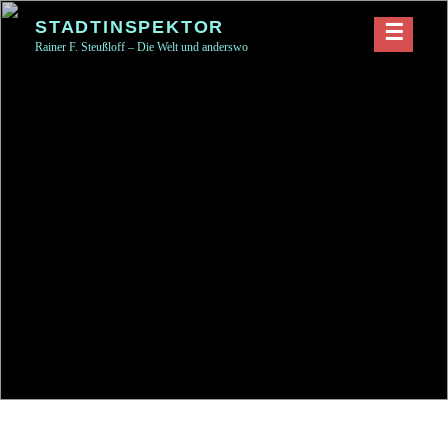
Skip
STADTINSPEKTOR
to
Rainer F. Steußloff – Die Welt und anderswo
content