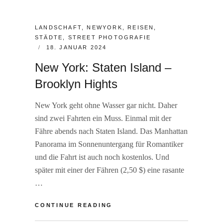
CATEGORIES:
LANDSCHAFT
,
NEWYORK
,
REISEN
,
STÄDTE
,
STREET PHOTOGRAFIE
POSTED
18. JANUAR 2024
ON
New York: Staten Island –
Brooklyn Hights
New York geht ohne Wasser gar nicht. Daher
sind zwei Fahrten ein Muss. Einmal mit der
Fähre abends nach Staten Island. Das Manhattan
Panorama im Sonnenuntergang für Romantiker
und die Fahrt ist auch noch kostenlos. Und
später mit einer der Fähren (2,50 $) eine rasante
…
NEW
CONTINUE READING
YORK: