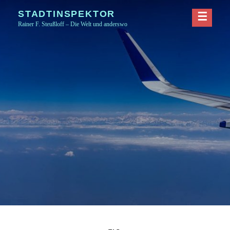
Skip
STADTINSPEKTOR
to
Rainer F. Steußloff – Die Welt und anderswo
content