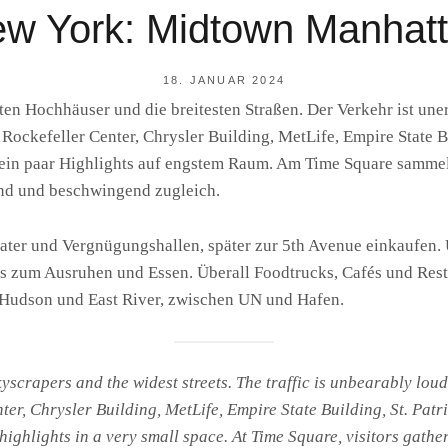
w York: Midtown Manhat
POSTED
18. JANUAR 2024
ON
sten Hochhäuser und die breitesten Straßen. Der Verkehr ist uner
BY
R
Rockefeller Center, Chrysler Building, MetLife, Empire State Bu
A
I
ein paar Highlights auf engstem Raum. Am Time Square sammeln
N
end und beschwingend zugleich.
E
R
F
eater und Vergnügungshallen, später zur 5th Avenue einkaufen
S
 zum Ausruhen und Essen. Überall Foodtrucks, Cafés und Resta
Hudson und East River, zwischen UN und Hafen.
skyscrapers and the widest streets. The traffic is unbearably lou
ter, Chrysler Building, MetLife, Empire State Building, St. Pat
ghlights in a very small space. At Time Square, visitors gather