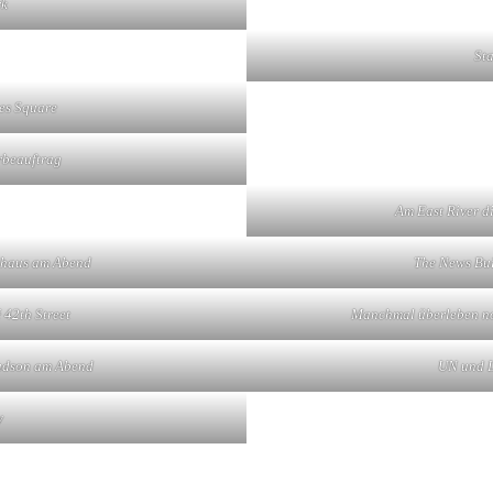
rk
St
es Square
rbeauftrag
Am East River d
hhaus am Abend
The News Bui
42th Street
Manchmal überleben no
Hudson am Abend
UN und L
y