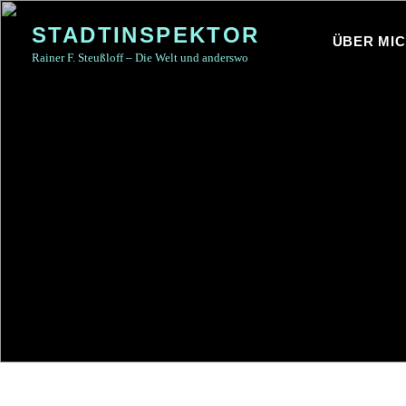
Skip
STADTINSPEKTOR
to
ÜBER MI
Rainer F. Steußloff – Die Welt und anderswo
content