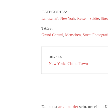
CATEGORIES:
,
,
,
,
Landschaft
NewYork
Reisen
Städte
Stre
TAGS:
,
,
Grand Central
Menschen
Street Photograf
Beitragsnavigati
PREVIOUS
Previous
New York: China Town
post:
Du musst
angemeldet
sein, um einen 