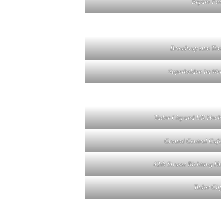
Bryant Pa
Broadway zum Tim
Superhelden im We
Tudor City und UN Hoc
Ground Central Café 
42th Strasse Richtung 
Tudor Cit