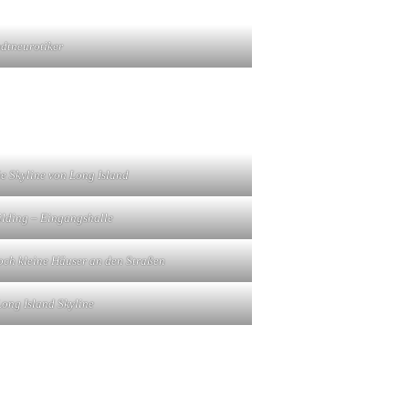
adtneurotiker
ie Skyline von Long Island
lding – Eingangshalle
ch kleine Häuser an den Straßen
ong Island Skyline