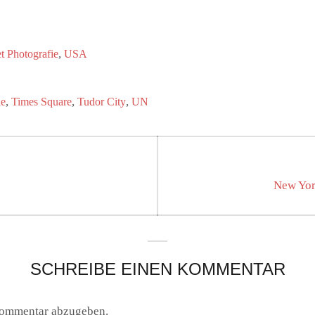
,
et Photografie
USA
,
,
,
ie
Times Square
Tudor City
UN
on
Next
New Yor
post:
SCHREIBE EINEN KOMMENTAR
Kommentar abzugeben.