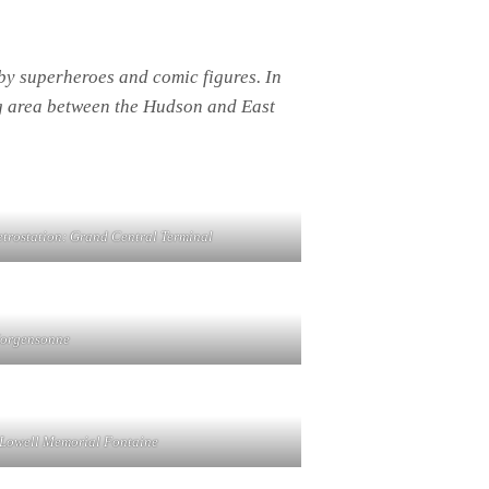
by superheroes and comic figures. In
ing area between the Hudson and East
trostation: Grand Central Terminal
orgensonne
Lowell Memorial Fontaine