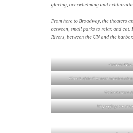
glaring, overwhelming and exhilarating
From here to Broadway, the theaters a
between, small parks to relax and eat.
Rivers, between the UN and the harbor
Cipriani 42nd 
Church of the Covenant zwischen alten
Nachts kommen di
Wagenpflege vor eine