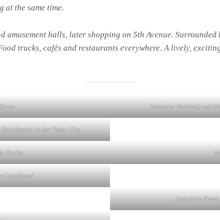
 at the same time.
nd amusement halls, later shopping on 5th Avenue. Surrounded 
 Food trucks, cafés and restaurants everywhere. A lively, excit
.
Street
Zentraler Bahnhof und Me
 Hochäusern in der Tudor City
e Trucks
M
m Luxushotel
Josephine Shaw 