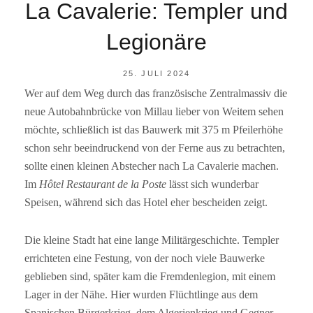
La Cavalerie: Templer und
Legionäre
POSTED
25. JULI 2024
ON
Wer auf dem Weg durch das französische Zentralmassiv die
BY
R
neue Autobahnbrücke von Millau lieber von Weitem sehen
A
I
möchte, schließlich ist das Bauwerk mit 375 m Pfeilerhöhe
N
schon sehr beeindruckend von der Ferne aus zu betrachten,
E
R
sollte einen kleinen Abstecher nach La Cavalerie machen.
F
Im
Hôtel Restaurant de la Poste
lässt sich wunderbar
S
Speisen, während sich das Hotel eher bescheiden zeigt.
Die kleine Stadt hat eine lange Militärgeschichte. Templer
errichteten eine Festung, von der noch viele Bauwerke
geblieben sind, später kam die Fremdenlegion, mit einem
Lager in der Nähe. Hier wurden Flüchtlinge aus dem
Spanischen Bürgerkrieg, dem Algerienkrieg und Gegner