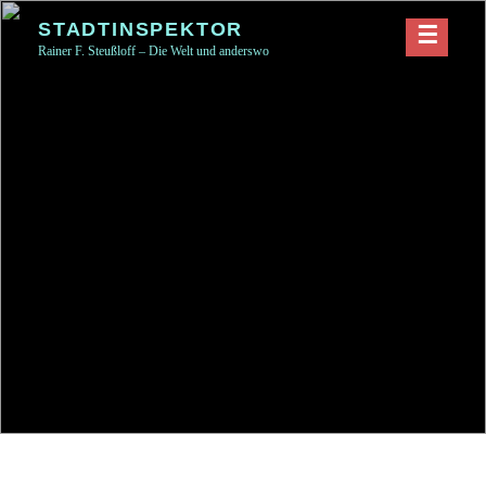
Skip
STADTINSPEKTOR
to
Rainer F. Steußloff – Die Welt und anderswo
content