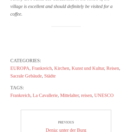
village is excellent and should definitely be visited for a
coffee.
CATEGORIES:
EUROPA
,
Frankreich
,
Kirchen
,
Kunst und Kultur
,
Reisen
,
Sacrale Gebäude
,
Städte
TAGS:
Frankreich
,
La Cavallerie
,
Mittelalter
,
reisen
,
UNESCO
Beitragsnavigation
PREVIOUS
Previous
Denia: unter der Burg