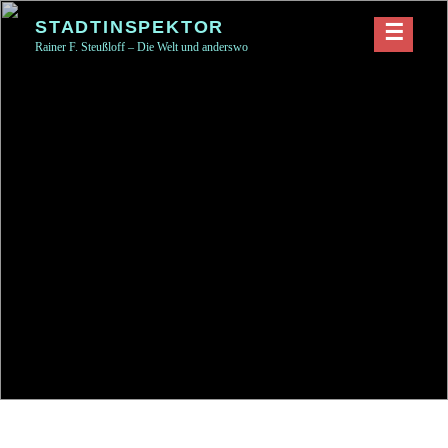
Skip
STADTINSPEKTOR
to
Rainer F. Steußloff – Die Welt und anderswo
content