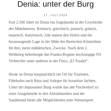
Denia: unter der Burg
POSTED
17. JULI 2024
ON
Fast 2.500 Jahre ist Denia ein Angelpunkt in der Geschichte
BY
R
des Mittelmeeres. Römisch, griechisch, punisch, gotisch,
A
I
maurisch, französisch. Alle nutzen den Hafen und die
N
herausragende Lage in der Mitte der Iberischen Küstenlinie
E
R
für ihre, meist militärischen, Zwecke. Nach dem 2.
F
Weltkrieg beherbergte das Franko-Regime hochrangige NS
S
Verbrecher unter anderen in der Finca „El Tosalet“.
Heute ist Denia hauptsächlich ein Ort für Touristen,
Fährhafen nach Ibiza und Anleger für luxuriöse Jachten.
Unter der imposanten Burg wurde das alte Fischerdorf zu
einer Ausgehmeile in den Abendstunden und der
Sandstrand bietet alle Möglichkeiten zum Wassersport.