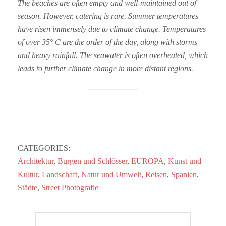
The beaches are often empty and well-maintained out of
season. However, catering is rare. Summer temperatures
have risen immensely due to climate change. Temperatures
of over 35° C are the order of the day, along with storms
and heavy rainfall. The seawater is often overheated, which
leads to further climate change in more distant regions.
CATEGORIES:
Architektur
,
Burgen und Schlösser
,
EUROPA
,
Kunst und
Kultur
,
Landschaft
,
Natur und Umwelt
,
Reisen
,
Spanien
,
Städte
,
Street Photografie
Beitragsnavigation