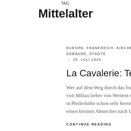
TAG:
Mittelalter
CATEGORIES:
EUROPA
,
FRANKREICH
,
KIRCH
GEBÄUDE
,
STÄDTE
POSTED
25. JULI 2024
ON
La Cavalerie: 
Wer auf dem Weg durch das fr
von Millau lieber von Weitem s
m Pfeilerhöhe schon sehr beein
einen kleinen Abstecher nach 
LA
CONTINUE READING
CAVALER