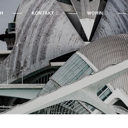
CH
——
KONTAKT
——
WOHIN
——