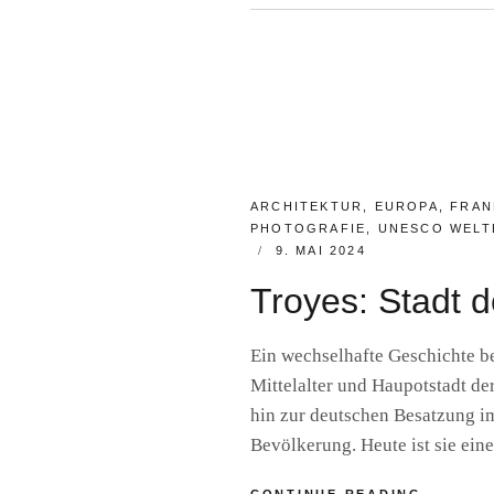
TEMPLE
BY
R
UND
A
LEGION
I
N
E
R
F
S
CATEGORIES:
ARCHITEKTUR
,
EUROPA
,
FRAN
PHOTOGRAFIE
,
UNESCO WELT
POSTED
9. MAI 2024
ON
Troyes: Stadt 
Ein wechselhafte Geschichte be
Mittelalter und Haupotstadt d
hin zur deutschen Besatzung i
Bevölkerung. Heute ist sie ein
TROYES