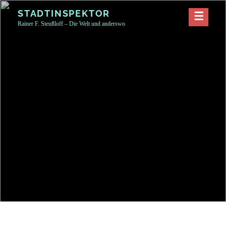
Skip
STADTINSPEKTOR
to
Rainer F. Steußloff – Die Welt und anderswo
content