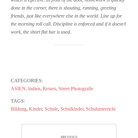
done in the corner, there is shouting, running, greeting
friends, just like everywhere else in the world. Line up for
the morning roll call. Discipline is enforced and if it doesn’t
work, the short flat bar is used.
CATEGORIES:
ASIEN
,
Indien
,
Reisen
,
Street Photografie
TAGS:
Bildung
,
Kinder
,
Schule
,
Schulkinder
,
Schulunterricht
Beitragsnavigation
PREVIOUS