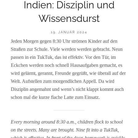
Indien: Disziplin und
Wissensdurst
POSTED
19. JANUAR 2024
ON
Jeden Morgen gegen 8:30 Uhr strömen Kinder auf den
BY
R
Straßen zur Schule. Viele werden werden gebracht. Neun
A
I
passen in ein TukTuk, das ist effektiv. Vor den Tür, im
N
Eckchen werden noch schnell Hausaufgaben gemacht, es
E
R
wird gelärmt, gerannt, Freunde gegrüßt, wie überall auf der
F
Welt. Aufstellen zum morgendlichen Appell. Da wird
S
Disziplin angemahnt und wenn’s nicht klappt kommt auch
schon mal die kurze flache Latte zum Einsatz.
Every morning around 8:30 a.m., children flock to school
on the streets. Many are brought. Nine fit into a TukTuk,
which is effective. In front of the door, homework is quickly