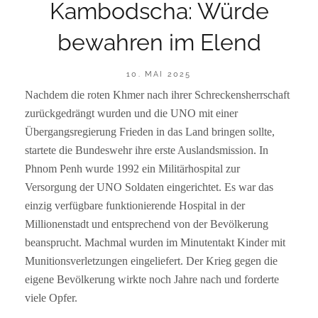
Kambodscha: Würde
bewahren im Elend
POSTED
10. MAI 2025
ON
Nachdem die roten Khmer nach ihrer Schreckensherrschaft
BY
R
zurückgedrängt wurden und die UNO mit einer
A
I
Übergangsregierung Frieden in das Land bringen sollte,
N
startete die Bundeswehr ihre erste Auslandsmission. In
E
R
Phnom Penh wurde 1992 ein Militärhospital zur
F
Versorgung der UNO Soldaten eingerichtet. Es war das
S
einzig verfügbare funktionierende Hospital in der
Millionenstadt und entsprechend von der Bevölkerung
beansprucht. Machmal wurden im Minutentakt Kinder mit
Munitionsverletzungen eingeliefert. Der Krieg gegen die
eigene Bevölkerung wirkte noch Jahre nach und forderte
viele Opfer.