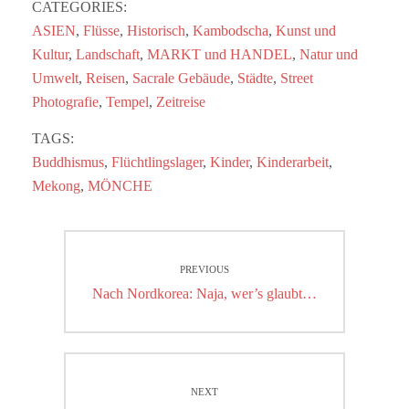
CATEGORIES:
ASIEN
,
Flüsse
,
Historisch
,
Kambodscha
,
Kunst und
Kultur
,
Landschaft
,
MARKT und HANDEL
,
Natur und
Umwelt
,
Reisen
,
Sacrale Gebäude
,
Städte
,
Street
Photografie
,
Tempel
,
Zeitreise
TAGS:
Buddhismus
,
Flüchtlingslager
,
Kinder
,
Kinderarbeit
,
Mekong
,
MÖNCHE
Beitragsnavigation
PREVIOUS
Previous
Nach Nordkorea: Naja, wer’s glaubt…
post:
NEXT