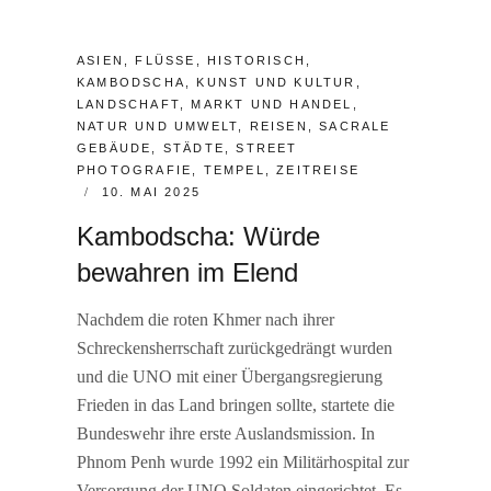
CATEGORIES:
ASIEN
,
FLÜSSE
,
HISTORISCH
,
KAMBODSCHA
,
KUNST UND KULTUR
,
LANDSCHAFT
,
MARKT UND HANDEL
,
NATUR UND UMWELT
,
REISEN
,
SACRALE
GEBÄUDE
,
STÄDTE
,
STREET
PHOTOGRAFIE
,
TEMPEL
,
ZEITREISE
POSTED
10. MAI 2025
ON
Kambodscha: Würde
bewahren im Elend
Nachdem die roten Khmer nach ihrer
Schreckensherrschaft zurückgedrängt wurden
und die UNO mit einer Übergangsregierung
Frieden in das Land bringen sollte, startete die
Bundeswehr ihre erste Auslandsmission. In
Phnom Penh wurde 1992 ein Militärhospital zur
Versorgung der UNO Soldaten eingerichtet. Es