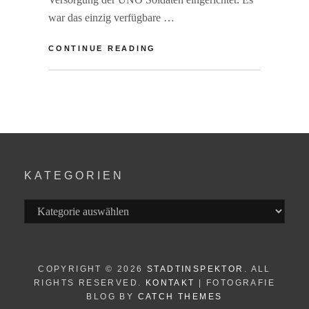
war das einzig verfügbare …
KAMBODSCHA:
CONTINUE READING
WÜRDE
BEWAHREN
BY
R
IM
A
ELEND
I
N
E
R
F
KATEGORIEN
S
Kategorien
COPYRIGHT © 2026
STADTINSPEKTOR
. ALL
RIGHTS RESERVED.
KONTAKT
| FOTOGRAFIE
BLOG BY
CATCH THEMES