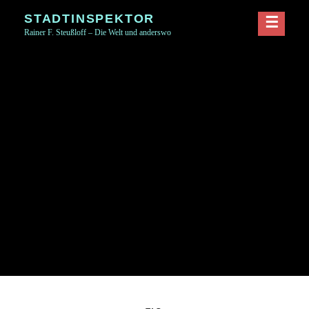
Skip
STADTINSPEKTOR
to
Rainer F. Steußloff – Die Welt und anderswo
content