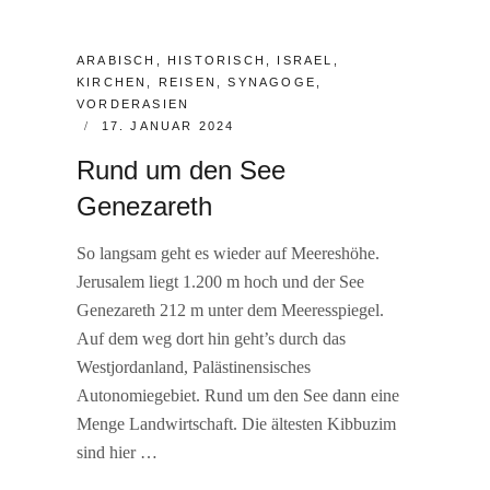
CATEGORIES:
ARABISCH
,
HISTORISCH
,
ISRAEL
,
KIRCHEN
,
REISEN
,
SYNAGOGE
,
VORDERASIEN
POSTED
17. JANUAR 2024
ON
Rund um den See
Genezareth
So langsam geht es wieder auf Meereshöhe.
Jerusalem liegt 1.200 m hoch und der See
Genezareth 212 m unter dem Meeresspiegel.
Auf dem weg dort hin geht’s durch das
Westjordanland, Palästinensisches
Autonomiegebiet. Rund um den See dann eine
Menge Landwirtschaft. Die ältesten Kibbuzim
sind hier …