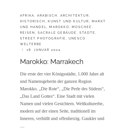
CATEGORIES:
AFRIKA
,
ARABISCH
,
ARCHITEKTUR
,
HISTORISCH
,
KUNST UND KULTUR
,
MARKT
UND HANDEL
,
MAROKKO
,
MOSCHEE
,
REISEN
,
SACRALE GEBÄUDE
,
STÄDTE
,
STREET PHOTOGRAFIE
,
UNESCO
WELTERBE
POSTED
18. JANUAR 2024
ON
Marokko: Marrakech
Die erste der vier Königsstädte, 1.000 Jahre alt
und Namensgeberin der ganzen Region
Marokko. „Die Rote“, „Die Perle des Südens“,
„Das Land Gottes“. Eine Stadt mit vielen
Namen und vielen Gesichtern. Weltkulturerbe,
modern auf der einen Seite, traditionell im
Inneren, verhüllt und offenherzig. Gaukler und
…