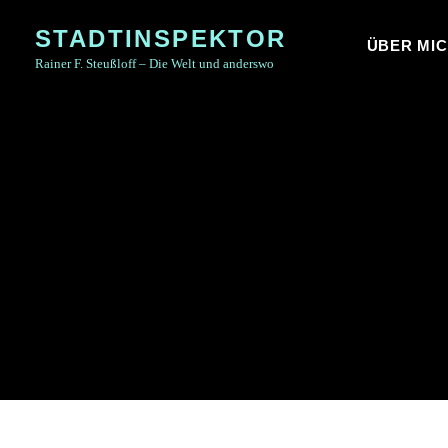
Skip
STADTINSPEKTOR
to
ÜBER MI
Rainer F. Steußloff – Die Welt und anderswo
content