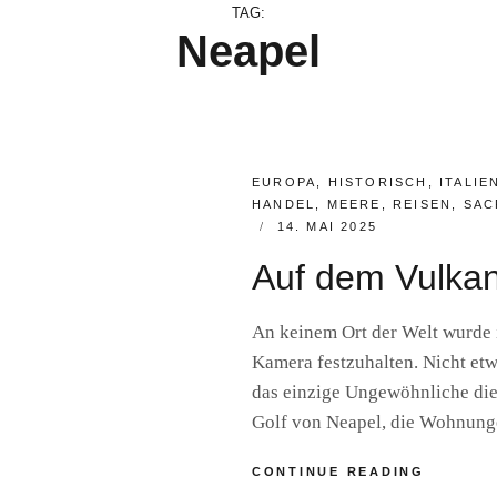
TAG:
Neapel
CATEGORIES:
EUROPA
,
HISTORISCH
,
ITALIE
HANDEL
,
MEERE
,
REISEN
,
SAC
POSTED
14. MAI 2025
ON
Auf dem Vulkan
An keinem Ort der Welt wurde 
Kamera festzuhalten. Nicht etw
das einzige Ungewöhnliche die
Golf von Neapel, die Wohnung
AUF
CONTINUE READING
DEM