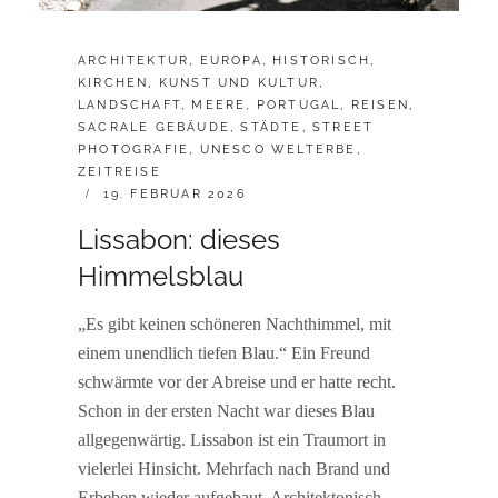
CATEGORIES:
ARCHITEKTUR
,
EUROPA
,
HISTORISCH
,
KIRCHEN
,
KUNST UND KULTUR
,
LANDSCHAFT
,
MEERE
,
PORTUGAL
,
REISEN
,
SACRALE GEBÄUDE
,
STÄDTE
,
STREET
PHOTOGRAFIE
,
UNESCO WELTERBE
,
ZEITREISE
POSTED
19. FEBRUAR 2026
ON
Lissabon: dieses
Himmelsblau
„Es gibt keinen schöneren Nachthimmel, mit
einem unendlich tiefen Blau.“ Ein Freund
schwärmte vor der Abreise und er hatte recht.
Schon in der ersten Nacht war dieses Blau
allgegenwärtig. Lissabon ist ein Traumort in
vielerlei Hinsicht. Mehrfach nach Brand und
Erbeben wieder aufgebaut. Architektonisch