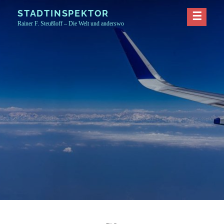
Skip
STADTINSPEKTOR
to
Rainer F. Steußloff – Die Welt und anderswo
content