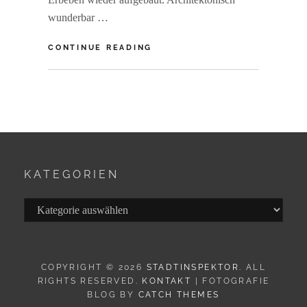
wunderbar …
LISSABON:
CONTINUE READING
DIESES
HIMMELSBLAU
BY
R
A
I
N
E
R
F
KATEGORIEN
S
Kategorien
COPYRIGHT © 2026
STADTINSPEKTOR
. ALL
RIGHTS RESERVED.
KONTAKT
| FOTOGRAFIE
BLOG BY
CATCH THEMES