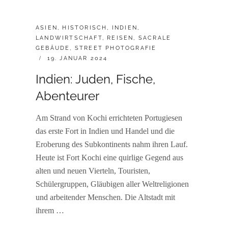
CATEGORIES:
ASIEN
,
HISTORISCH
,
INDIEN
,
LANDWIRTSCHAFT
,
REISEN
,
SACRALE
GEBÄUDE
,
STREET PHOTOGRAFIE
POSTED
19. JANUAR 2024
ON
Indien: Juden, Fische,
Abenteurer
Am Strand von Kochi errichteten Portugiesen
das erste Fort in Indien und Handel und die
Eroberung des Subkontinents nahm ihren Lauf.
Heute ist Fort Kochi eine quirlige Gegend aus
alten und neuen Vierteln, Touristen,
Schülergruppen, Gläubigen aller Weltreligionen
und arbeitender Menschen. Die Altstadt mit
ihrem …