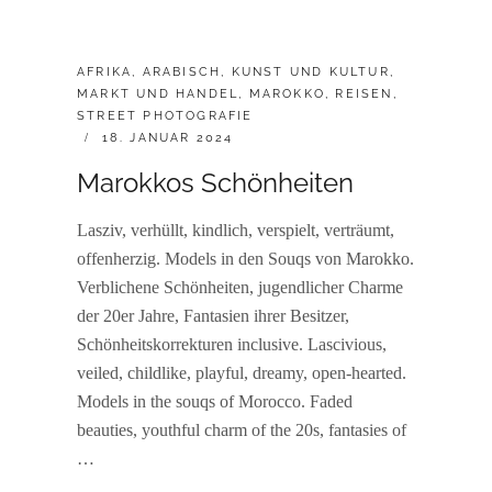
CATEGORIES:
AFRIKA
,
ARABISCH
,
KUNST UND KULTUR
,
MARKT UND HANDEL
,
MAROKKO
,
REISEN
,
STREET PHOTOGRAFIE
POSTED
18. JANUAR 2024
ON
Marokkos Schönheiten
Lasziv, verhüllt, kindlich, verspielt, verträumt,
offenherzig. Models in den Souqs von Marokko.
Verblichene Schönheiten, jugendlicher Charme
der 20er Jahre, Fantasien ihrer Besitzer,
Schönheitskorrekturen inclusive. Lascivious,
veiled, childlike, playful, dreamy, open-hearted.
Models in the souqs of Morocco. Faded
beauties, youthful charm of the 20s, fantasies of
…