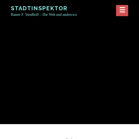
Skip
STADTINSPEKTOR
to
Rainer F. Steußloff – Die Welt und anderswo
content