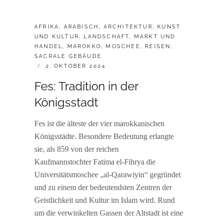
CATEGORIES:
AFRIKA
,
ARABISCH
,
ARCHITEKTUR
,
KUNST
UND KULTUR
,
LANDSCHAFT
,
MARKT UND
HANDEL
,
MAROKKO
,
MOSCHEE
,
REISEN
,
SACRALE GEBÄUDE
POSTED
2. OKTOBER 2024
ON
Fes: Tradition in der
Königsstadt
Fes ist die älteste der vier marokkanischen
Königsstädte. Besondere Bedeutung erlangte
sie, als 859 von der reichen
Kaufmannstochter Fatima el-Fihrya die
Universitätsmoschee „al-Qarawiyin“ gegründet
und zu einem der bedeutendsten Zentren der
Geistlichkeit und Kultur im Islam wird. Rund
um die verwinkelten Gassen der Altstadt ist eine