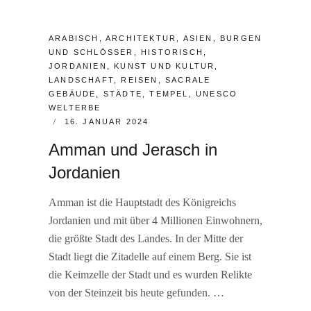
CATEGORIES:
ARABISCH
,
ARCHITEKTUR
,
ASIEN
,
BURGEN
UND SCHLÖSSER
,
HISTORISCH
,
JORDANIEN
,
KUNST UND KULTUR
,
LANDSCHAFT
,
REISEN
,
SACRALE
GEBÄUDE
,
STÄDTE
,
TEMPEL
,
UNESCO
WELTERBE
POSTED
16. JANUAR 2024
ON
Amman und Jerasch in
Jordanien
Amman ist die Hauptstadt des Königreichs
Jordanien und mit über 4 Millionen Einwohnern,
die größte Stadt des Landes. In der Mitte der
Stadt liegt die Zitadelle auf einem Berg. Sie ist
die Keimzelle der Stadt und es wurden Relikte
von der Steinzeit bis heute gefunden. …