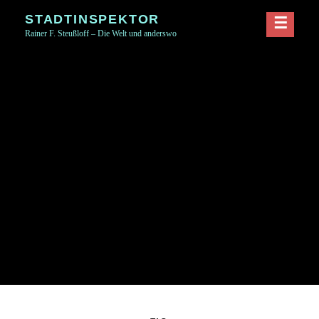
Skip
STADTINSPEKTOR
to
Rainer F. Steußloff – Die Welt und anderswo
content