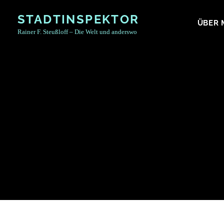
Skip
STADTINSPEKTOR
to
ÜBER 
Rainer F. Steußloff – Die Welt und anderswo
content