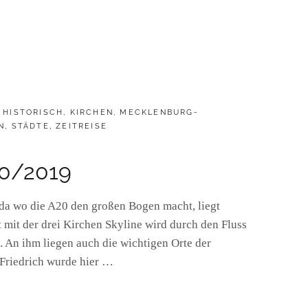
,
HISTORISCH
,
KIRCHEN
,
MECKLENBURG-
N
,
STÄDTE
,
ZEITREISE
90/2019
a wo die A20 den großen Bogen macht, liegt
t mit der drei Kirchen Skyline wird durch den Fluss
 An ihm liegen auch die wichtigen Orte der
 Friedrich wurde hier …
ALD
19