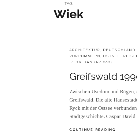
TAG:
Wiek
CATEGORIES:
ARCHITEKTUR
,
DEUTSCHLAND
VORPOMMERN
,
OSTSEE
,
REISE
POSTED
20. JANUAR 2024
ON
Greifswald 19
Zwischen Usedom und Rügen, d
Greifswald. Die alte Hansestad
Ryck mit der Ostsee verbunden.
Stadtgeschichte. Caspar David
GREIFSW
CONTINUE READING
1990/20