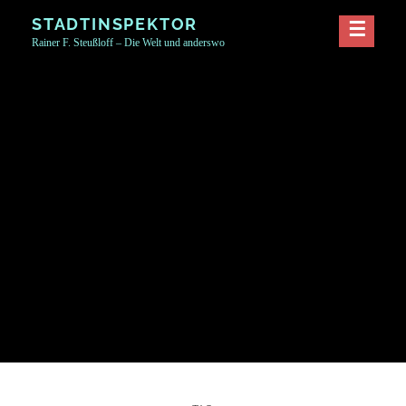
Skip
STADTINSPEKTOR
to
Rainer F. Steußloff – Die Welt und anderswo
content