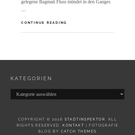
gelegene Bagmati Fluss mündet in den Ganges
…
NEPAL:
CONTINUE READING
PASHUPATINATH
–
BY
R
LEBEN
A
UND
I
STERBEN
N
E
R
F
KATEGORIEN
S
Kategorien
COPYRIGHT © 2026
STADTINSPEKTOR
. ALL
RIGHTS RESERVED.
KONTAKT
| FOTOGRAFIE
BLOG BY
CATCH THEMES