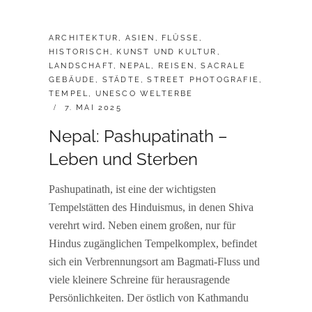
CATEGORIES:
ARCHITEKTUR
,
ASIEN
,
FLÜSSE
,
HISTORISCH
,
KUNST UND KULTUR
,
LANDSCHAFT
,
NEPAL
,
REISEN
,
SACRALE
GEBÄUDE
,
STÄDTE
,
STREET PHOTOGRAFIE
,
TEMPEL
,
UNESCO WELTERBE
POSTED
7. MAI 2025
ON
Nepal: Pashupatinath –
Leben und Sterben
Pashupatinath, ist eine der wichtigsten
Tempelstätten des Hinduismus, in denen Shiva
verehrt wird. Neben einem großen, nur für
Hindus zugänglichen Tempelkomplex, befindet
sich ein Verbrennungsort am Bagmati-Fluss und
viele kleinere Schreine für herausragende
Persönlichkeiten. Der östlich von Kathmandu