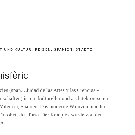
T UND KULTUR
,
REISEN
,
SPANIEN
,
STÄDTE
,
isfèric
ncies (span. Ciudad de las Artes y las Ciencias –
schaften) ist ein kultureller und architektonischer
Valencia, Spanien. Das moderne Wahrzeichen der
 Flussbett des Turia. Der Komplex wurde von den
ago …