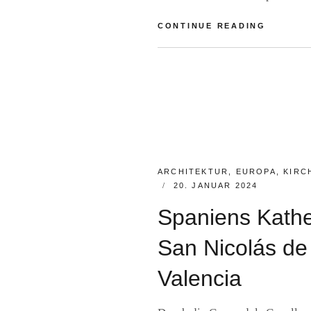
VALENCI
CONTINUE READING
BY
R
A
I
N
E
R
F
S
CATEGORIES:
ARCHITEKTUR
,
EUROPA
,
KIRC
POSTED
20. JANUAR 2024
ON
Spaniens Kathe
San Nicolás de
Valencia