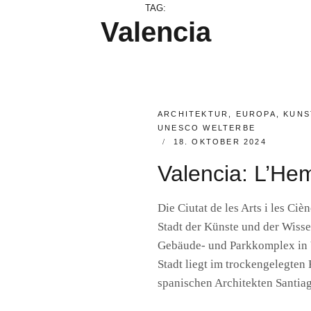
TAG:
Valencia
CATEGORIES:
ARCHITEKTUR
,
EUROPA
,
KUNS
UNESCO WELTERBE
POSTED
18. OKTOBER 2024
ON
Valencia: L’Hem
Die Ciutat de les Arts i les Ciè
Stadt der Künste und der Wissen
Gebäude- und Parkkomplex in 
Stadt liegt im trockengelegten
spanischen Architekten Santi