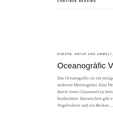
VALENCI
CONTINUE READING
L’HEMIS
BY
R
A
I
N
E
R
F
S
CATEGORIES:
EUROPA
,
NATUR UND UMWELT
Oceanogràfic V
Das Oceanogràfic ist ein riesi
anderem Meeresgetier. Eine De
durch einen Glastunnel zu betr
beobachten. Dazwischen gibt es
Vogelvoliere und ein Becken 