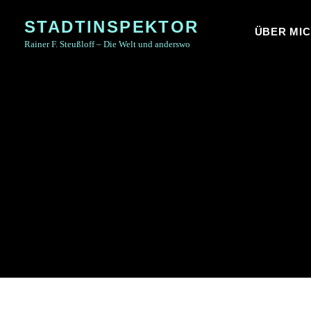
Skip
STADTINSPEKTOR
to
ÜBER MI
Rainer F. Steußloff – Die Welt und anderswo
content