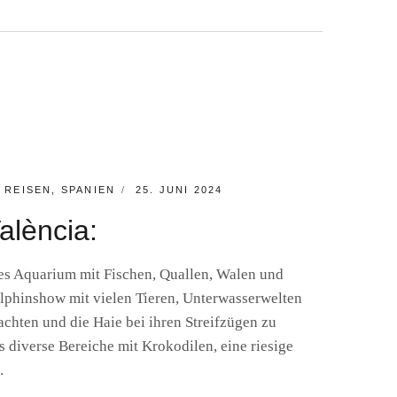
A:
FÈRIC
POSTED
,
REISEN
,
SPANIEN
25. JUNI 2024
ON
alència:
ges Aquarium mit Fischen, Quallen, Walen und
lphinshow mit vielen Tieren, Unterwasserwelten
achten und die Haie bei ihren Streifzügen zu
 diverse Bereiche mit Krokodilen, eine riesige
…