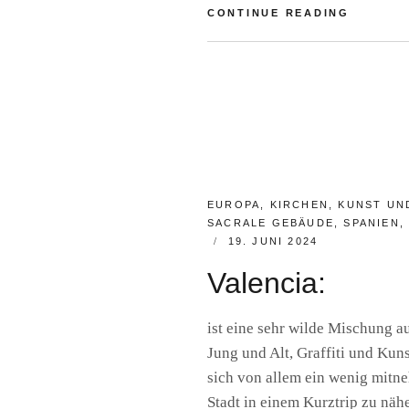
OCEANO
CONTINUE READING
VALÈNCI
BY
R
A
I
N
E
R
F
S
CATEGORIES:
EUROPA
,
KIRCHEN
,
KUNST UN
SACRALE GEBÄUDE
,
SPANIEN
POSTED
19. JUNI 2024
ON
Valencia:
ist eine sehr wilde Mischung 
Jung und Alt, Graffiti und Kun
sich von allem ein wenig mitneh
Stadt in einem Kurztrip zu nä