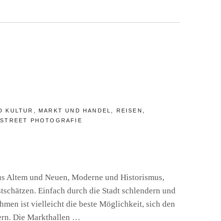
GRÀFIC
A:
D KULTUR
,
MARKT UND HANDEL
,
REISEN
,
,
STREET PHOTOGRAFIE
aus Altem und Neuen, Moderne und Historismus,
stschätzen. Einfach durch die Stadt schlendern und
men ist vielleicht die beste Möglichkeit, sich den
hern. Die Markthallen …