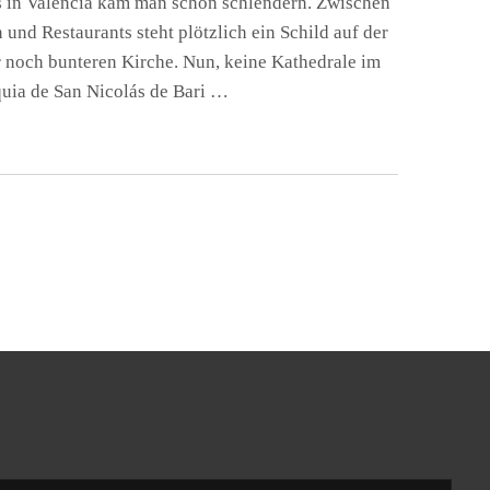
rs in Valencia kam man schön schlendern. Zwischen
und Restaurants steht plötzlich ein Schild auf der
r noch bunteren Kirche. Nun, keine Kathedrale im
oquia de San Nicolás de Bari …
NS
RALEN:
UIA
S
IA