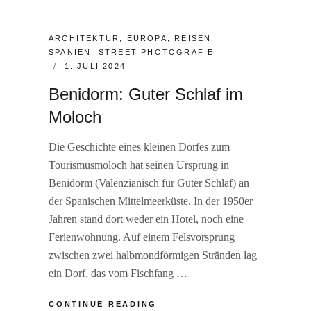
CATEGORIES:
ARCHITEKTUR
,
EUROPA
,
REISEN
,
SPANIEN
,
STREET PHOTOGRAFIE
POSTED
1. JULI 2024
ON
Benidorm: Guter Schlaf im
Moloch
Die Geschichte eines kleinen Dorfes zum
Tourismusmoloch hat seinen Ursprung in
Benidorm (Valenzianisch für Guter Schlaf) an
der Spanischen Mittelmeerküste. In der 1950er
Jahren stand dort weder ein Hotel, noch eine
Ferienwohnung. Auf einem Felsvorsprung
zwischen zwei halbmondförmigen Stränden lag
ein Dorf, das vom Fischfang …
BENIDORM:
CONTINUE READING