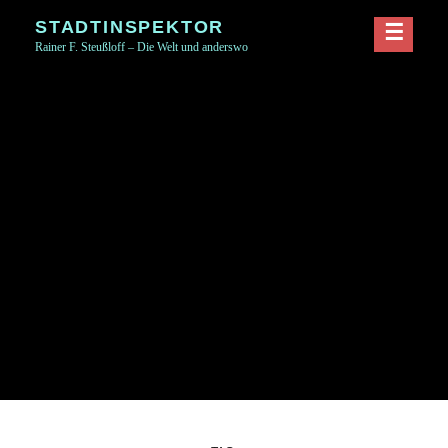
Skip
STADTINSPEKTOR
to
Rainer F. Steußloff – Die Welt und anderswo
content