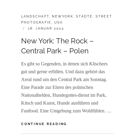
CATEGORIES:
LANDSCHAFT
,
NEWYORK
,
STÄDTE
,
STREET
PHOTOGRAFIE
,
USA
POSTED
18. JANUAR 2024
ON
New York: The Rock –
Central Park – Polen
Es gibt so Gegenden, in denen sich Klischees
gut und gerne erfüllen. Und dazu gehört das
Areal rund um den Central Park am Sonntag.
Eine Parade zur Ehren des polnischen
Nationalhelden, Hundegottes-dienst im Park,
Kitsch und Kunst, Hunde ausführen und
Fastfood. Eine Umgebung zum Wohlfühlen. …
NEW
CONTINUE READING
YORK: