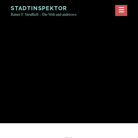
Skip
STADTINSPEKTOR
to
Rainer F. Steußloff – Die Welt und anderswo
content