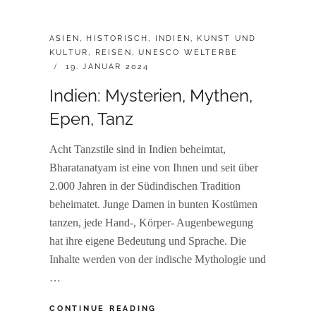
CATEGORIES:
ASIEN
,
HISTORISCH
,
INDIEN
,
KUNST UND
KULTUR
,
REISEN
,
UNESCO WELTERBE
POSTED
19. JANUAR 2024
ON
Indien: Mysterien, Mythen,
Epen, Tanz
Acht Tanzstile sind in Indien beheimtat,
Bharatanatyam ist eine von Ihnen und seit über
2.000 Jahren in der Südindischen Tradition
beheimatet. Junge Damen in bunten Kostümen
tanzen, jede Hand-, Körper- Augenbewegung
hat ihre eigene Bedeutung und Sprache. Die
Inhalte werden von der indische Mythologie und
…
INDIEN:
CONTINUE READING