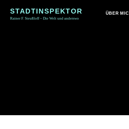
Skip
STADTINSPEKTOR
to
ÜBER MI
Rainer F. Steußloff – Die Welt und anderswo
content