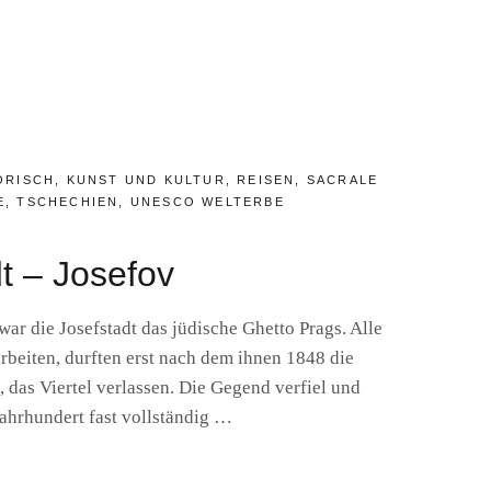
ORISCH
,
KUNST UND KULTUR
,
REISEN
,
SACRALE
E
,
TSCHECHIEN
,
UNESCO WELTERBE
t – Josefov
war die Josefstadt das jüdische Ghetto Prags. Alle
rbeiten, durften erst nach dem ihnen 1848 die
 das Viertel verlassen. Die Gegend verfiel und
hrhundert fast vollständig …
TADT