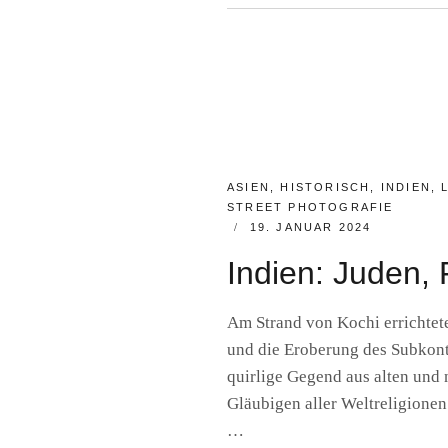
–
BY
R
JOSEFO
A
L
I
E
N
A
E
V
R
E
F
A
S
C
CATEGORIES:
ASIEN
,
HISTORISCH
,
INDIEN
,
O
STREET PHOTOGRAFIE
M
POSTED
19. JANUAR 2024
M
ON
E
Indien: Juden, 
N
T
Am Strand von Kochi errichtete
und die Eroberung des Subkonti
quirlige Gegend aus alten und 
Gläubigen aller Weltreligionen
…