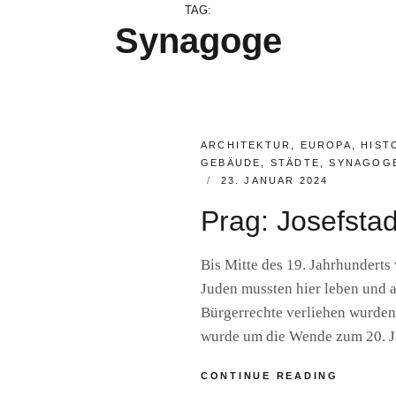
TAG:
Synagoge
CATEGORIES:
ARCHITEKTUR
,
EUROPA
,
HIST
GEBÄUDE
,
STÄDTE
,
SYNAGOG
POSTED
23. JANUAR 2024
ON
Prag: Josefstad
Bis Mitte des 19. Jahrhunderts 
Juden mussten hier leben und a
Bürgerrechte verliehen wurden,
wurde um die Wende zum 20. Ja
PRAG:
CONTINUE READING
JOSEFS