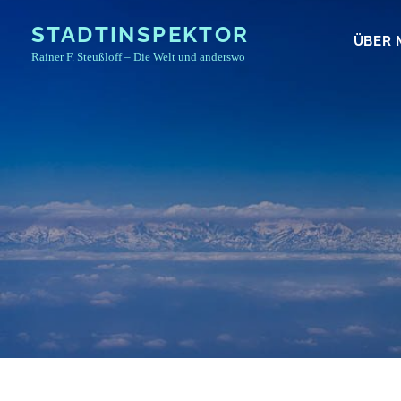
Skip
STADTINSPEKTOR
to
ÜBER 
Rainer F. Steußloff – Die Welt und anderswo
content