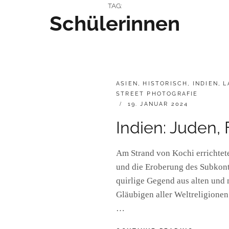
TAG:
Schülerinnen
CATEGORIES:
ASIEN
,
HISTORISCH
,
INDIEN
,
L
STREET PHOTOGRAFIE
POSTED
19. JANUAR 2024
ON
Indien: Juden,
Am Strand von Kochi errichtete
und die Eroberung des Subkonti
quirlige Gegend aus alten und 
Gläubigen aller Weltreligionen
…