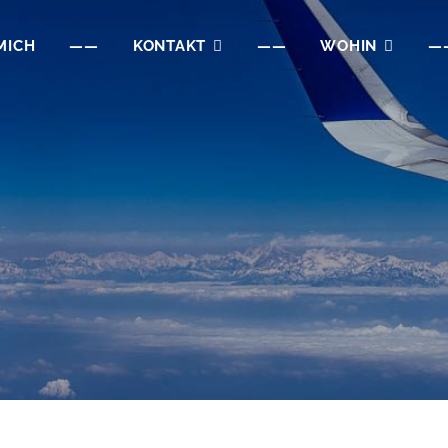
MICH
——
KONTAKT
——
WOHIN
—