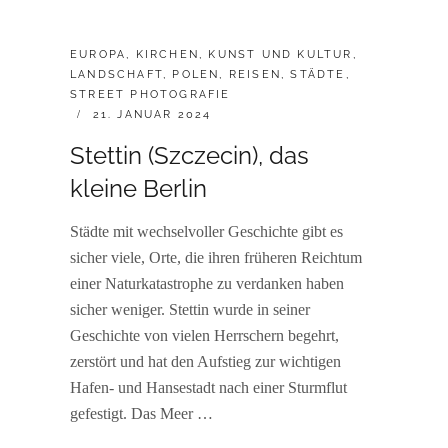
CATEGORIES:
EUROPA
,
KIRCHEN
,
KUNST UND KULTUR
,
LANDSCHAFT
,
POLEN
,
REISEN
,
STÄDTE
,
STREET PHOTOGRAFIE
POSTED
21. JANUAR 2024
ON
Stettin (Szczecin), das
kleine Berlin
Städte mit wechselvoller Geschichte gibt es
sicher viele, Orte, die ihren früheren Reichtum
einer Naturkatastrophe zu verdanken haben
sicher weniger. Stettin wurde in seiner
Geschichte von vielen Herrschern begehrt,
zerstört und hat den Aufstieg zur wichtigen
Hafen- und Hansestadt nach einer Sturmflut
gefestigt. Das Meer …