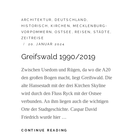
CATEGORIES:
ARCHITEKTUR
,
DEUTSCHLAND
,
HISTORISCH
,
KIRCHEN
,
MECKLENBURG-
VORPOMMERN
,
OSTSEE
,
REISEN
,
STÄDTE
,
ZEITREISE
POSTED
20. JANUAR 2024
ON
Greifswald 1990/2019
Zwischen Usedom und Rügen, da wo die A20
den großen Bogen macht, liegt Greifswald. Die
alte Hansestadt mit der drei Kirchen Skyline
wird durch den Fluss Ryck mit der Ostsee
verbunden. An ihm liegen auch die wichtigen
Orte der Stadtgeschichte. Caspar David
Friedrich wurde hier …
GREIFSWALD
CONTINUE READING