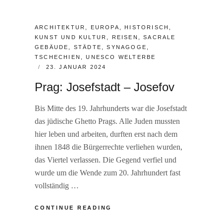
CATEGORIES:
ARCHITEKTUR
,
EUROPA
,
HISTORISCH
,
KUNST UND KULTUR
,
REISEN
,
SACRALE
GEBÄUDE
,
STÄDTE
,
SYNAGOGE
,
TSCHECHIEN
,
UNESCO WELTERBE
POSTED
23. JANUAR 2024
ON
Prag: Josefstadt – Josefov
Bis Mitte des 19. Jahrhunderts war die Josefstadt
das jüdische Ghetto Prags. Alle Juden mussten
hier leben und arbeiten, durften erst nach dem
ihnen 1848 die Bürgerrechte verliehen wurden,
das Viertel verlassen. Die Gegend verfiel und
wurde um die Wende zum 20. Jahrhundert fast
vollständig …
PRAG:
CONTINUE READING
JOSEFSTADT