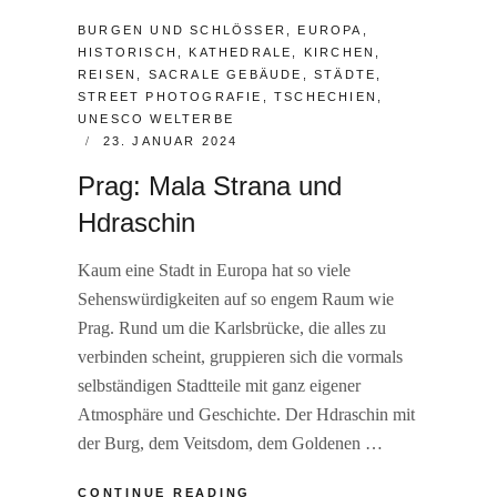
CATEGORIES:
BURGEN UND SCHLÖSSER
,
EUROPA
,
HISTORISCH
,
KATHEDRALE
,
KIRCHEN
,
REISEN
,
SACRALE GEBÄUDE
,
STÄDTE
,
STREET PHOTOGRAFIE
,
TSCHECHIEN
,
UNESCO WELTERBE
POSTED
23. JANUAR 2024
ON
Prag: Mala Strana und
Hdraschin
Kaum eine Stadt in Europa hat so viele
Sehenswürdigkeiten auf so engem Raum wie
Prag. Rund um die Karlsbrücke, die alles zu
verbinden scheint, gruppieren sich die vormals
selbständigen Stadtteile mit ganz eigener
Atmosphäre und Geschichte. Der Hdraschin mit
der Burg, dem Veitsdom, dem Goldenen …
PRAG:
CONTINUE READING