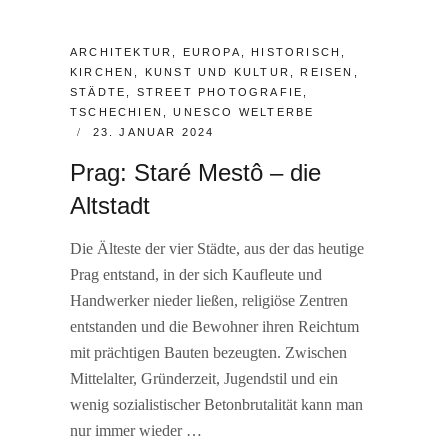
CATEGORIES:
ARCHITEKTUR
,
EUROPA
,
HISTORISCH
,
KIRCHEN
,
KUNST UND KULTUR
,
REISEN
,
STÄDTE
,
STREET PHOTOGRAFIE
,
TSCHECHIEN
,
UNESCO WELTERBE
POSTED
23. JANUAR 2024
ON
Prag: Staré Mestô – die
Altstadt
Die Älteste der vier Städte, aus der das heutige
Prag entstand, in der sich Kaufleute und
Handwerker nieder ließen, religiöse Zentren
entstanden und die Bewohner ihren Reichtum
mit prächtigen Bauten bezeugten. Zwischen
Mittelalter, Gründerzeit, Jugendstil und ein
wenig sozialistischer Betonbrutalität kann man
nur immer wieder …