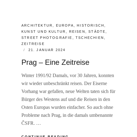
CATEGORIES:
ARCHITEKTUR
,
EUROPA
,
HISTORISCH
,
KUNST UND KULTUR
,
REISEN
,
STÄDTE
,
STREET PHOTOGRAFIE
,
TSCHECHIEN
,
ZEITREISE
POSTED
21. JANUAR 2024
ON
Prag – Eine Zeitreise
Winter 1991/92 Damals, vor 30 Jahren, konnten
wir wieder unbeschränkt reisen. Der Eiserne
Vorhang war gefallen, neue Welten taten sich für
Bürger des Westens auf und die Reisen in den
Osten Europas wurden einfacher. So auch ohne
Probleme nach Prag, in die damals umbenannte
ČSFR. …
PRAG
CONTINUE READING