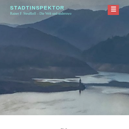
Skip
STADTINSPEKTOR
to
Rainer F. Steußloff – Die Welt und anderswo
content