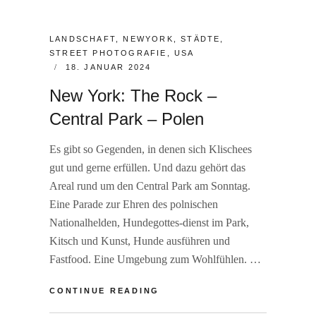
CATEGORIES:
LANDSCHAFT
,
NEWYORK
,
STÄDTE
,
STREET PHOTOGRAFIE
,
USA
POSTED
18. JANUAR 2024
ON
New York: The Rock –
Central Park – Polen
Es gibt so Gegenden, in denen sich Klischees
gut und gerne erfüllen. Und dazu gehört das
Areal rund um den Central Park am Sonntag.
Eine Parade zur Ehren des polnischen
Nationalhelden, Hundegottes-dienst im Park,
Kitsch und Kunst, Hunde ausführen und
Fastfood. Eine Umgebung zum Wohlfühlen. …
NEW
CONTINUE READING
YORK: