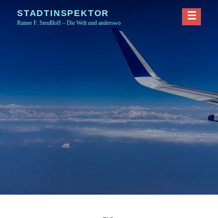
Skip
STADTINSPEKTOR
to
Rainer F. Steußloff – Die Welt und anderswo
content