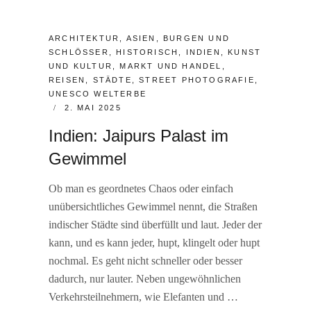
CATEGORIES:
ARCHITEKTUR
,
ASIEN
,
BURGEN UND
SCHLÖSSER
,
HISTORISCH
,
INDIEN
,
KUNST
UND KULTUR
,
MARKT UND HANDEL
,
REISEN
,
STÄDTE
,
STREET PHOTOGRAFIE
,
UNESCO WELTERBE
POSTED
2. MAI 2025
ON
Indien: Jaipurs Palast im
Gewimmel
Ob man es geordnetes Chaos oder einfach
unübersichtliches Gewimmel nennt, die Straßen
indischer Städte sind überfüllt und laut. Jeder der
kann, und es kann jeder, hupt, klingelt oder hupt
nochmal. Es geht nicht schneller oder besser
dadurch, nur lauter. Neben ungewöhnlichen
Verkehrsteilnehmern, wie Elefanten und …