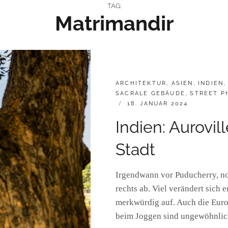
TAG:
Matrimandir
CATEGORIES:
ARCHITEKTUR
,
ASIEN
,
INDIEN
SACRALE GEBÄUDE
,
STREET P
POSTED
18. JANUAR 2024
ON
Indien: Aurovill
Stadt
Irgendwann vor Puducherry, noc
rechts ab. Viel verändert sich 
merkwürdig auf. Auch die Euro
beim Joggen sind ungewöhnli