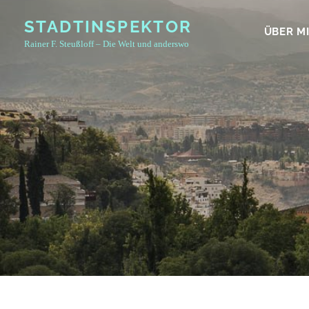
Skip
STADTINSPEKTOR
to
ÜBER M
Rainer F. Steußloff – Die Welt und anderswo
content