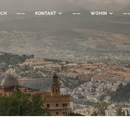
ICH
——
KONTAKT
——
WOHIN
—