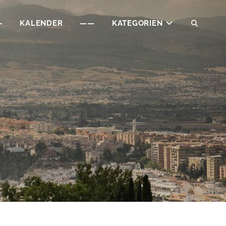
—
KALENDER
——
KATEGORIEN
SEAR