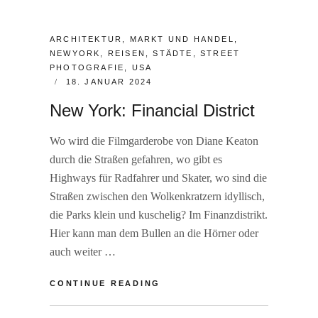
CATEGORIES:
ARCHITEKTUR
,
MARKT UND HANDEL
,
NEWYORK
,
REISEN
,
STÄDTE
,
STREET
PHOTOGRAFIE
,
USA
POSTED
18. JANUAR 2024
ON
New York: Financial District
Wo wird die Filmgarderobe von Diane Keaton
durch die Straßen gefahren, wo gibt es
Highways für Radfahrer und Skater, wo sind die
Straßen zwischen den Wolkenkratzern idyllisch,
die Parks klein und kuschelig? Im Finanzdistrikt.
Hier kann man dem Bullen an die Hörner oder
auch weiter …
NEW
CONTINUE READING
YORK:
FINANCIAL