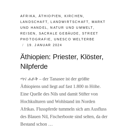
CATEGORIES:
AFRIKA
,
ÄTHIOPIEN
,
KIRCHEN
,
LANDSCHAFT
,
LANDWIRTSCHAFT
,
MARKT
UND HANDEL
,
NATUR UND UMWELT
,
REISEN
,
SACRALE GEBÄUDE
,
STREET
PHOTOGRAFIE
,
UNESCO WELTERBE
POSTED
19. JANUAR 2024
ON
Äthiopien: Priester, Klöster,
Nilpferde
ጣና ሐይቅ – der Tanasee ist der größte
Äthiopiens und liegt auf fast 1.800 m Höhe.
Eine Quelle des Nils und damit Stifter von
Hochkulturen und Wohlstand im Norden
Afrikas. Flusspferde tummeln sich am Ausfluss
des Blauen Nil, Fischerboote sind selten, da der
Bestand schon …