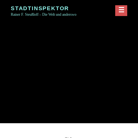
Skip
STADTINSPEKTOR
to
Rainer F. Steußloff – Die Welt und anderswo
content