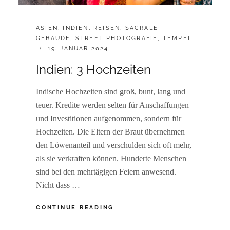
CATEGORIES:
ASIEN
,
INDIEN
,
REISEN
,
SACRALE
GEBÄUDE
,
STREET PHOTOGRAFIE
,
TEMPEL
POSTED
19. JANUAR 2024
ON
Indien: 3 Hochzeiten
Indische Hochzeiten sind groß, bunt, lang und
teuer. Kredite werden selten für Anschaffungen
und Investitionen aufgenommen, sondern für
Hochzeiten. Die Eltern der Braut übernehmen
den Löwenanteil und verschulden sich oft mehr,
als sie verkraften können. Hunderte Menschen
sind bei den mehrtägigen Feiern anwesend.
Nicht dass …
INDIEN:
CONTINUE READING
3
HOCHZEITEN