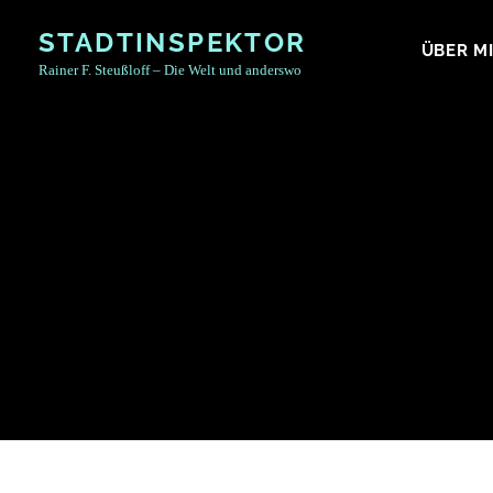
Skip
STADTINSPEKTOR
to
ÜBER M
Rainer F. Steußloff – Die Welt und anderswo
content