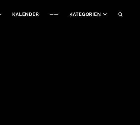
—
KALENDER
——
KATEGORIEN
SEAR