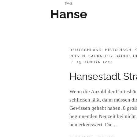
TAG:
Hanse
CATEGORIES:
DEUTSCHLAND
,
HISTORISCH
,
REISEN
,
SACRALE GEBÄUDE
,
U
POSTED
23. JANUAR 2024
ON
Hansestadt St
Wenn die Anzahl der Gotteshäu
schließen läßt, dann müssen di
Gewissen gehabt haben. 8 groß
beginnenden Neuzeit bei nicht
bemerkenswert. Die …