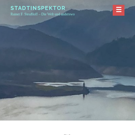
Skip
STADTINSPEKTOR
to
Rainer F. Steußloff – Die Welt und anderswo
content