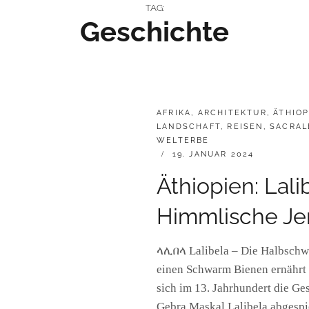
TAG:
Geschichte
CATEGORIES:
AFRIKA
,
ARCHITEKTUR
,
ÄTHIOP
LANDSCHAFT
,
REISEN
,
SACRAL
WELTERBE
POSTED
19. JANUAR 2024
ON
Äthiopien: Lal
Himmlische Je
ላሊበላ Lalibela – Die Halbschwe
einen Schwarm Bienen ernährt u
sich im 13. Jahrhundert die Ge
Gebra Maskal Lalibela abgespi