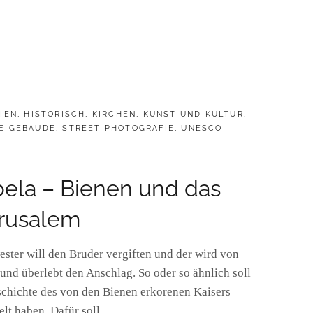
IEN
,
HISTORISCH
,
KIRCHEN
,
KUNST UND KULTUR
,
E GEBÄUDE
,
STREET PHOTOGRAFIE
,
UNESCO
ibela – Bienen und das
rusalem
ster will den Bruder vergiften und der wird von
nd überlebt den Anschlag. So oder so ähnlich soll
schichte des von den Bienen erkorenen Kaisers
elt haben. Dafür soll …