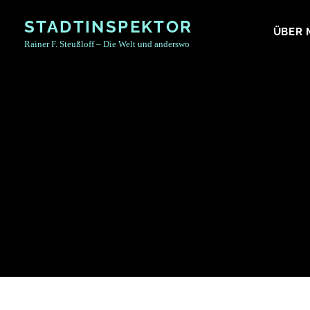
Skip
STADTINSPEKTOR
to
ÜBER 
Rainer F. Steußloff – Die Welt und anderswo
content