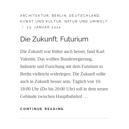
CATEGORIES:
ARCHITEKTUR
,
BERLIN
,
DEUTSCHLAND
,
KUNST UND KULTUR
,
NATUR UND UMWELT
POSTED
23. JANUAR 2024
ON
Die Zukunft: Futurium
Die Zukunft war früher auch besser, fand Karl
Valentin. Das wollten Bundesregierung,
Industrie und Forschung mit dem Futurium in
Berlin vielleicht widerlegen. Die Zukunft sollte
auch in Zukunft besser sein. Täglich von 10-
18:00 Uhr (Do bis 20:00 Uhr) soll in dem neuen
Gebäude zwischen Hauptbahnhof …
DIE
CONTINUE READING
ZUKUNFT:
FUTURIUM
BY
R