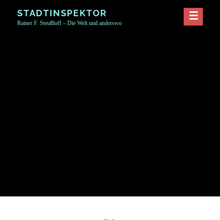
Skip
STADTINSPEKTOR
to
Rainer F. Steußloff – Die Welt und anderswo
content