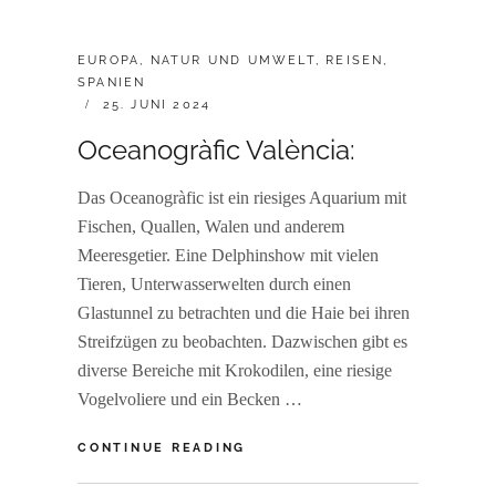
CATEGORIES:
EUROPA
,
NATUR UND UMWELT
,
REISEN
,
SPANIEN
POSTED
25. JUNI 2024
ON
Oceanogràfic València:
Das Oceanogràfic ist ein riesiges Aquarium mit
Fischen, Quallen, Walen und anderem
Meeresgetier. Eine Delphinshow mit vielen
Tieren, Unterwasserwelten durch einen
Glastunnel zu betrachten und die Haie bei ihren
Streifzügen zu beobachten. Dazwischen gibt es
diverse Bereiche mit Krokodilen, eine riesige
Vogelvoliere und ein Becken …
OCEANOGRÀFIC
CONTINUE READING
VALÈNCIA: