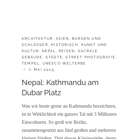
CATEGORIES:
ARCHITEKTUR
,
ASIEN
,
BURGEN UND
SCHLÖSSER
,
HISTORISCH
,
KUNST UND
KULTUR
,
NEPAL
,
REISEN
,
SACRALE
GEBÄUDE
,
STÄDTE
,
STREET PHOTOGRAFIE
,
TEMPEL
,
UNESCO WELTERBE
POSTED
7. MAI 2025
ON
Nepal: Kathmandu am
Dubar Platz
Was wir heute gerne an Kathmandu bezeichnen,
ist in Wirklichkeit ein ganzes Tal mit 3 Millionen
Einwohnern. So groß wie Berlin,
zusammengesetzt aus fünf großen und mehreren
kleinen Städten. Drei davon Königsstädte, deren