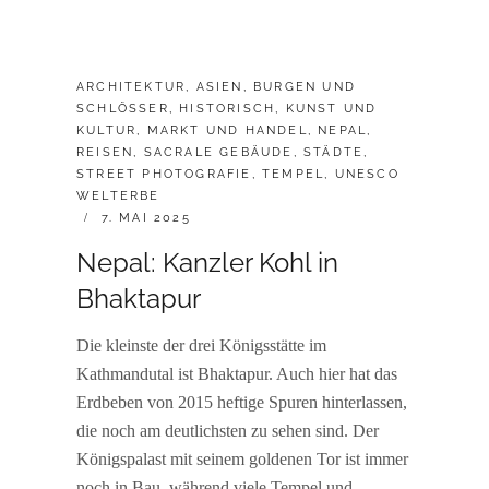
CATEGORIES:
ARCHITEKTUR
,
ASIEN
,
BURGEN UND
SCHLÖSSER
,
HISTORISCH
,
KUNST UND
KULTUR
,
MARKT UND HANDEL
,
NEPAL
,
REISEN
,
SACRALE GEBÄUDE
,
STÄDTE
,
STREET PHOTOGRAFIE
,
TEMPEL
,
UNESCO
WELTERBE
POSTED
7. MAI 2025
ON
Nepal: Kanzler Kohl in
Bhaktapur
Die kleinste der drei Königsstätte im
Kathmandutal ist Bhaktapur. Auch hier hat das
Erdbeben von 2015 heftige Spuren hinterlassen,
die noch am deutlichsten zu sehen sind. Der
Königspalast mit seinem goldenen Tor ist immer
noch in Bau, während viele Tempel und