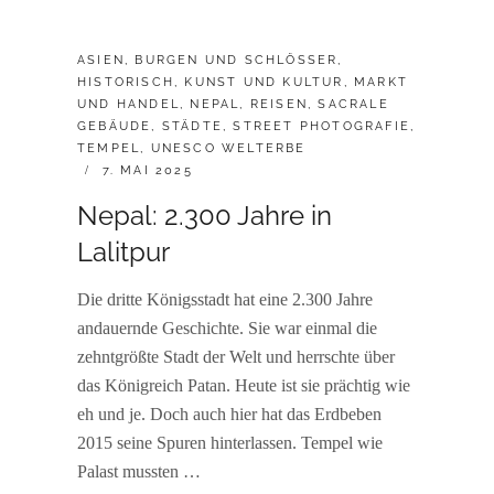
CATEGORIES:
ASIEN
,
BURGEN UND SCHLÖSSER
,
HISTORISCH
,
KUNST UND KULTUR
,
MARKT
UND HANDEL
,
NEPAL
,
REISEN
,
SACRALE
GEBÄUDE
,
STÄDTE
,
STREET PHOTOGRAFIE
,
TEMPEL
,
UNESCO WELTERBE
POSTED
7. MAI 2025
ON
Nepal: 2.300 Jahre in
Lalitpur
Die dritte Königsstadt hat eine 2.300 Jahre
andauernde Geschichte. Sie war einmal die
zehntgrößte Stadt der Welt und herrschte über
das Königreich Patan. Heute ist sie prächtig wie
eh und je. Doch auch hier hat das Erdbeben
2015 seine Spuren hinterlassen. Tempel wie
Palast mussten …