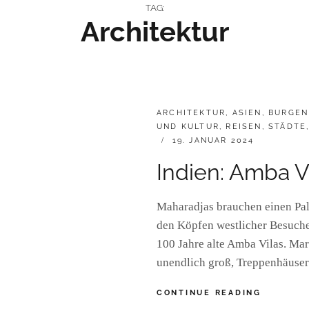
TAG:
Architektur
CATEGORIES:
ARCHITEKTUR
,
ASIEN
,
BURGEN
UND KULTUR
,
REISEN
,
STÄDTE
POSTED
19. JANUAR 2024
ON
Indien: Amba V
Maharadjas brauchen einen Palas
den Köpfen westlicher Besucher.
100 Jahre alte Amba Vilas. Ma
unendlich groß, Treppenhäuser
INDIEN:
CONTINUE READING
AMBA