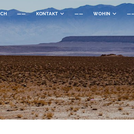
ICH
——
KONTAKT
——
WOHIN
—