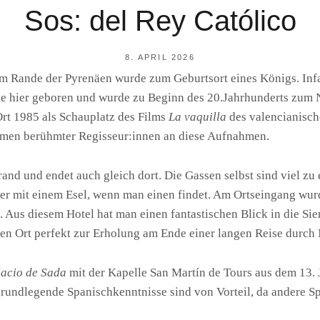
Sos: del Rey Católico
POSTED
8. APRIL 2026
ON
am Rande der Pyrenäen wurde zum Geburtsort eines Königs. Infa
BY
R
e hier geboren und wurde zu Beginn des 20.Jahrhunderts zum
A
I
rt 1985 als Schauplatz des Films
La vaquilla
des valencianisc
N
amen berühmter Regisseur:innen an diese Aufnahmen.
E
R
F
nd und endet auch gleich dort. Die Gassen selbst sind viel zu 
S
der mit einem Esel, wenn man einen findet. Am Ortseingang wur
Aus diesem Hotel hat man einen fantastischen Blick in die Sie
n Ort perfekt zur Erholung am Ende einer langen Reise durch
lacio de Sada
mit der Kapelle San Martín de Tours aus dem 13. 
 grundlegende Spanischkenntnisse sind von Vorteil, da andere S