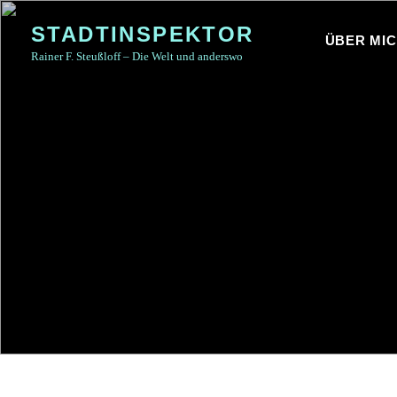
Skip
STADTINSPEKTOR
to
ÜBER MI
Rainer F. Steußloff – Die Welt und anderswo
content