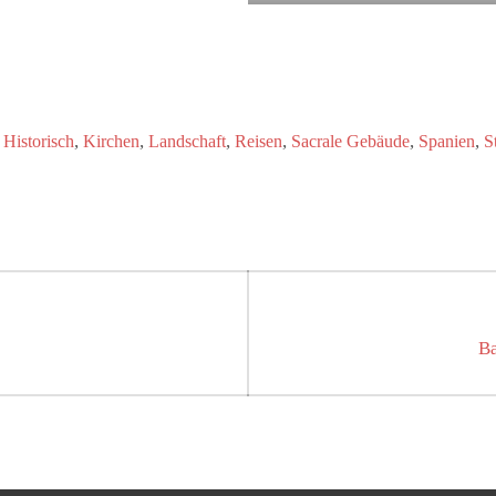
,
,
,
,
,
,
,
Historisch
Kirchen
Landschaft
Reisen
Sacrale Gebäude
Spanien
S
on
Ne
Ba
po