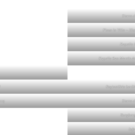
Sierra 
Plaza la Villa – Hi
Kapelle 
Kapelle San Martín de
d
Regiestühle berü
urg
Sierra 
Burgberg
Inf