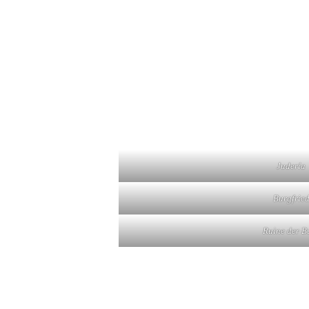
Judería
Burgfrie
Ruine der B