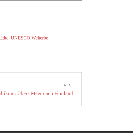
,
tädte
UNESCO Welterbe
NEXT
xt
ltikum: Übers Meer nach Finnland
st: