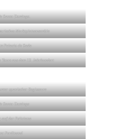
de Santo Domingo.
storisches Marktplatzensemble
im Palacio de Sada
 Tours aus dem 13. Jahrhundert
hmter spanischer Regisseure
de Santo Domingo
 auf der Feliciana
ant Ferdinand