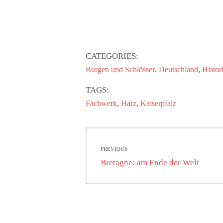
CATEGORIES:
,
,
Burgen und Schlösser
Deutschland
Histor
TAGS:
,
,
Fachwerk
Harz
Kaiserpfalz
Beitragsnavigati
PREVIOUS
Previous
Bretagne: am Ende der Welt
post: