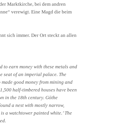
 der Marktkirche, bei dem andren
rhanne“ verewigt. Eine Magd die beim
t sich immer. Der Ort steckt an allen
ed to earn money with these metals and
he seat of an imperial palace. The
lso made good money from mining and
, 1,500 half-timbered houses have been
wn in the 18th century. Göthe
I found a nest with mostly narrow,
is a watchtower painted white.’ The
ed.