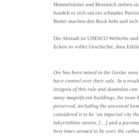
Himmelsleiter und Brusttuch stehen si
handelt es sich um ein schmales Patriz
Butter machen den Rock hebt und sich 
Die Altstadt ist UNESCO Welterbe und 
Ecken so voller Geschichte, dass Erkl
Ore has been mined in the Goslar area 
have control over their sale. As a resu
insignia of this rule and dominion ca
many magnificent buildings, the town h
preserved, including the ancestral hom
considered it to be ‘an imperial city th
labyrinthine streets, […] and a paveme
best times seemed to be over, the cathe