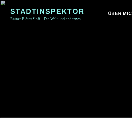
Skip
STADTINSPEKTOR
to
ÜBER MI
Rainer F. Steußloff – Die Welt und anderswo
content