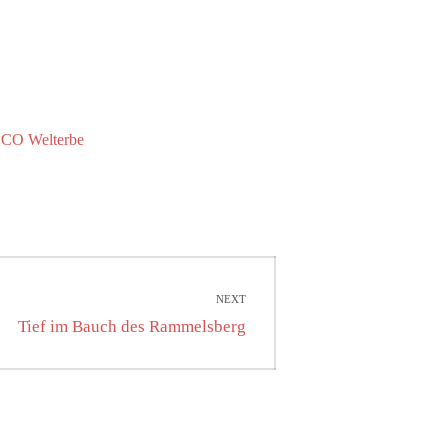
O Welterbe
NEXT
Next
Tief im Bauch des Rammelsberg
post: