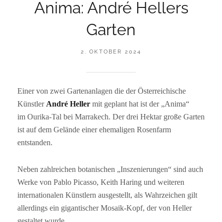
Anima: André Hellers
Garten
POSTED
2. OKTOBER 2024
ON
BY
R
A
I
Einer von zwei Gartenanlagen die der Österreichische
N
Künstler
André Heller
mit geplant hat ist der „Anima“
E
R
im Ourika-Tal bei Marrakech. Der drei Hektar große Garten
F
ist auf dem Gelände einer ehemaligen Rosenfarm
S
entstanden.
Neben zahlreichen botanischen „Inszenierungen“ sind auch
Werke von Pablo Picasso, Keith Haring und weiteren
internationalen Künstlern ausgestellt, als Wahrzeichen gilt
allerdings ein gigantischer Mosaik-Kopf, der von Heller
gestaltet wurde.