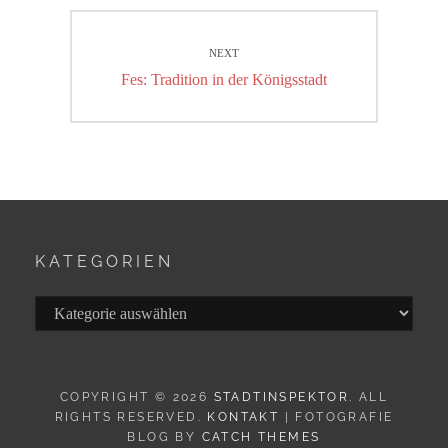
NEXT
Next
Fes: Tradition in der Königsstadt
post:
KATEGORIEN
Kategorien
COPYRIGHT © 2026
STADTINSPEKTOR
. ALL
RIGHTS RESERVED.
KONTAKT
| FOTOGRAFIE
BLOG BY
CATCH THEMES