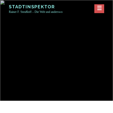
Skip
STADTINSPEKTOR
to
Rainer F. Steußloff – Die Welt und anderswo
content