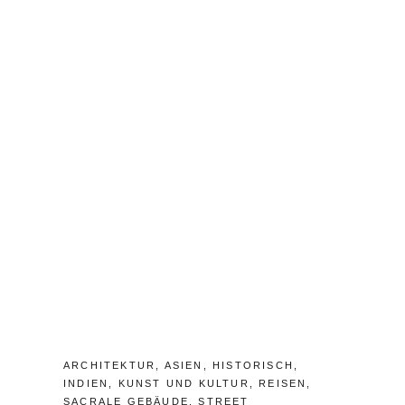
N
A
E
V
R
E
F
A
S
C
O
M
M
E
N
T
CATEGORIES:
ARCHITEKTUR
,
ASIEN
,
HISTORISCH
,
INDIEN
,
KUNST UND KULTUR
,
REISEN
,
SACRALE GEBÄUDE
,
STREET