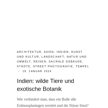
CATEGORIES:
ARCHITEKTUR
,
ASIEN
,
INDIEN
,
KUNST
UND KULTUR
,
LANDSCHAFT
,
NATUR UND
UMWELT
,
REISEN
,
SACRALE GEBÄUDE
,
STÄDTE
,
STREET PHOTOGRAFIE
,
TEMPEL
POSTED
19. JANUAR 2024
ON
Indien: wilde Tiere und
exotische Botanik
Wie verhindert man, dass ein Bulle alle
Erdnussplantagen zerstört und die Nüsse frisst?