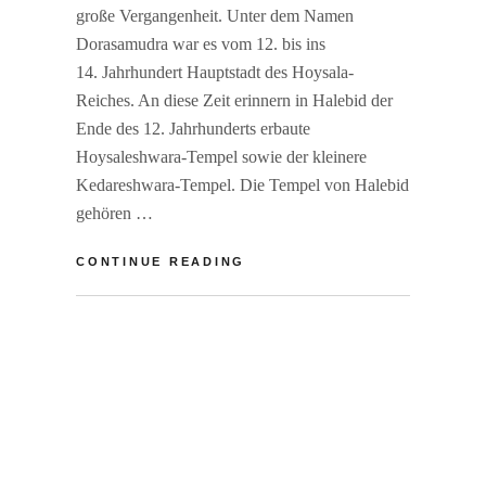
große Vergangenheit. Unter dem Namen
Dorasamudra war es vom 12. bis ins
14. Jahrhundert Hauptstadt des Hoysala-
Reiches. An diese Zeit erinnern in Halebid der
Ende des 12. Jahrhunderts erbaute
Hoysaleshwara-Tempel sowie der kleinere
Kedareshwara-Tempel. Die Tempel von Halebid
gehören …
INDIEN:
CONTINUE READING
EIN
KLEINES
BY
R
DORF
A
L
WAR
I
E
HAUPTSTADT
N
A
E
V
R
E
F
A
S
C