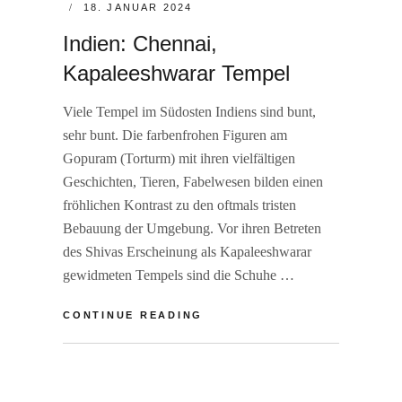
POSTED
18. JANUAR 2024
ON
Indien: Chennai,
Kapaleeshwarar Tempel
Viele Tempel im Südosten Indiens sind bunt,
sehr bunt. Die farbenfrohen Figuren am
Gopuram (Torturm) mit ihren vielfältigen
Geschichten, Tieren, Fabelwesen bilden einen
fröhlichen Kontrast zu den oftmals tristen
Bebauung der Umgebung. Vor ihren Betreten
des Shivas Erscheinung als Kapaleeshwarar
gewidmeten Tempels sind die Schuhe …
INDIEN:
CONTINUE READING
CHENNAI,
KAPALEESHWARAR
BY
R
TEMPEL
A
L
I
E