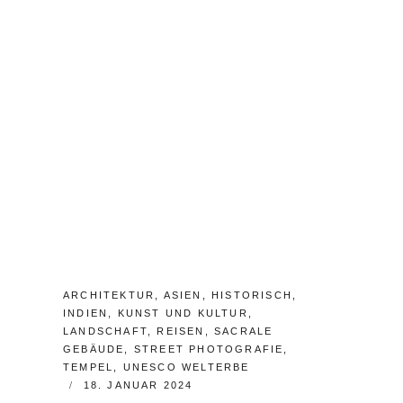
F
A
S
C
O
M
M
E
N
T
CATEGORIES:
ARCHITEKTUR
,
ASIEN
,
HISTORISCH
,
INDIEN
,
KUNST UND KULTUR
,
LANDSCHAFT
,
REISEN
,
SACRALE
GEBÄUDE
,
STREET PHOTOGRAFIE
,
TEMPEL
,
UNESCO WELTERBE
POSTED
18. JANUAR 2024
ON