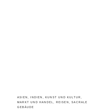
N
A
E
V
R
E
F
A
S
C
O
M
M
E
N
T
CATEGORIES:
ASIEN
,
INDIEN
,
KUNST UND KULTUR
,
MARKT UND HANDEL
,
REISEN
,
SACRALE
GEBÄUDE