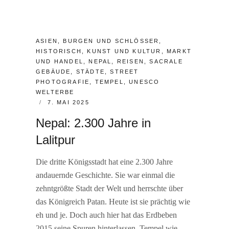
CATEGORIES:
ASIEN
,
BURGEN UND SCHLÖSSER
,
HISTORISCH
,
KUNST UND KULTUR
,
MARKT
UND HANDEL
,
NEPAL
,
REISEN
,
SACRALE
GEBÄUDE
,
STÄDTE
,
STREET
PHOTOGRAFIE
,
TEMPEL
,
UNESCO
WELTERBE
POSTED
7. MAI 2025
ON
Nepal: 2.300 Jahre in
Lalitpur
Die dritte Königsstadt hat eine 2.300 Jahre
andauernde Geschichte. Sie war einmal die
zehntgrößte Stadt der Welt und herrschte über
das Königreich Patan. Heute ist sie prächtig wie
eh und je. Doch auch hier hat das Erdbeben
2015 seine Spuren hinterlassen. Tempel wie