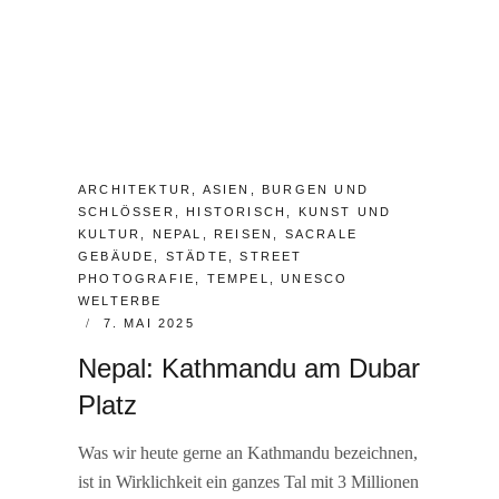
CATEGORIES:
ARCHITEKTUR
,
ASIEN
,
BURGEN UND
SCHLÖSSER
,
HISTORISCH
,
KUNST UND
KULTUR
,
NEPAL
,
REISEN
,
SACRALE
GEBÄUDE
,
STÄDTE
,
STREET
PHOTOGRAFIE
,
TEMPEL
,
UNESCO
WELTERBE
POSTED
7. MAI 2025
ON
Nepal: Kathmandu am Dubar
Platz
Was wir heute gerne an Kathmandu bezeichnen,
ist in Wirklichkeit ein ganzes Tal mit 3 Millionen