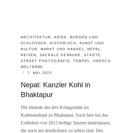
CATEGORIES:
ARCHITEKTUR
,
ASIEN
,
BURGEN UND
SCHLÖSSER
,
HISTORISCH
,
KUNST UND
KULTUR
,
MARKT UND HANDEL
,
NEPAL
,
REISEN
,
SACRALE GEBÄUDE
,
STÄDTE
,
STREET PHOTOGRAFIE
,
TEMPEL
,
UNESCO
WELTERBE
POSTED
7. MAI 2025
ON
Nepal: Kanzler Kohl in
Bhaktapur
Die kleinste der drei Königsstätte im
Kathmandutal ist Bhaktapur. Auch hier hat das
Erdbeben von 2015 heftige Spuren hinterlassen,
die noch am deutlichsten zu sehen sind. Der