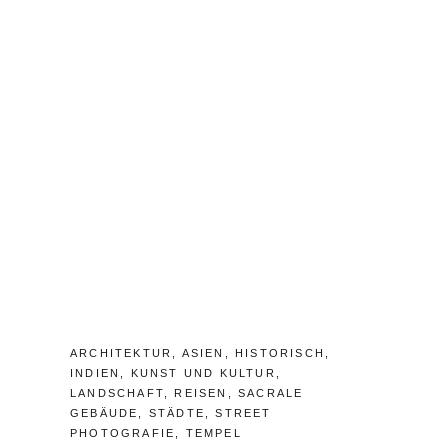
R
E
F
A
S
C
O
M
M
E
N
T
CATEGORIES:
ARCHITEKTUR
,
ASIEN
,
HISTORISCH
,
INDIEN
,
KUNST UND KULTUR
,
LANDSCHAFT
,
REISEN
,
SACRALE
GEBÄUDE
,
STÄDTE
,
STREET
PHOTOGRAFIE
,
TEMPEL