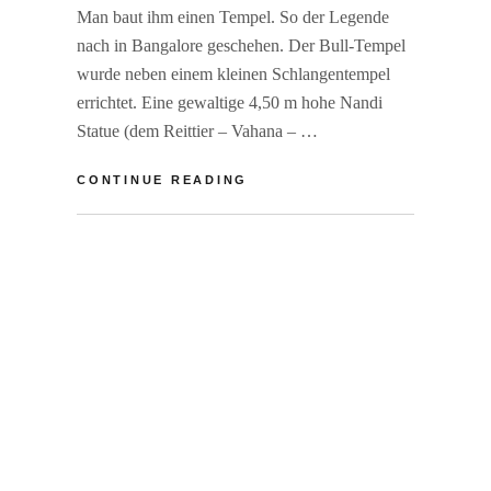
Man baut ihm einen Tempel. So der Legende
nach in Bangalore geschehen. Der Bull-Tempel
wurde neben einem kleinen Schlangentempel
errichtet. Eine gewaltige 4,50 m hohe Nandi
Statue (dem Reittier – Vahana – …
INDIEN:
CONTINUE READING
WILDE
TIERE
BY
R
UND
A
L
EXOTISCHE
I
E
BOTANIK
N
A
E
V
R
E
F
A
S
C
O
M
M
E