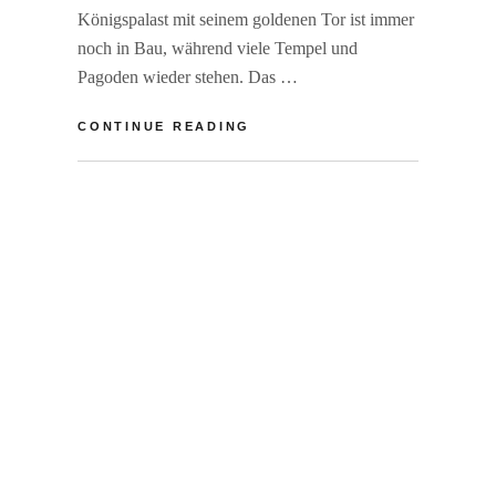
Königspalast mit seinem goldenen Tor ist immer
noch in Bau, während viele Tempel und
Pagoden wieder stehen. Das …
NEPAL:
CONTINUE READING
KANZLER
KOHL
BY
R
IN
A
BHAKTAPUR
I
N
E
R
F
S