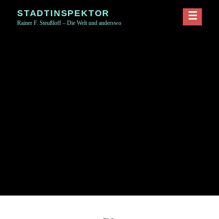
Skip
STADTINSPEKTOR
to
Rainer F. Steußloff – Die Welt und anderswo
content