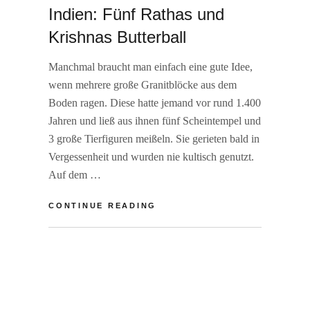
Indien: Fünf Rathas und
Krishnas Butterball
Manchmal braucht man einfach eine gute Idee,
wenn mehrere große Granitblöcke aus dem
Boden ragen. Diese hatte jemand vor rund 1.400
Jahren und ließ aus ihnen fünf Scheintempel und
3 große Tierfiguren meißeln. Sie gerieten bald in
Vergessenheit und wurden nie kultisch genutzt.
Auf dem …
INDIEN:
CONTINUE READING
FÜNF
RATHAS
BY
R
UND
A
L
KRISHNAS
I
E
BUTTERBALL
N
A
E
V