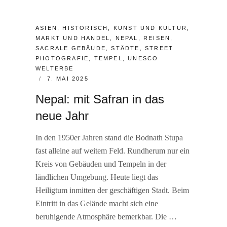
CATEGORIES:
ASIEN
,
HISTORISCH
,
KUNST UND KULTUR
,
MARKT UND HANDEL
,
NEPAL
,
REISEN
,
SACRALE GEBÄUDE
,
STÄDTE
,
STREET
PHOTOGRAFIE
,
TEMPEL
,
UNESCO
WELTERBE
POSTED
7. MAI 2025
ON
Nepal: mit Safran in das
neue Jahr
In den 1950er Jahren stand die Bodnath Stupa
fast alleine auf weitem Feld. Rundherum nur ein
Kreis von Gebäuden und Tempeln in der
ländlichen Umgebung. Heute liegt das
Heiligtum inmitten der geschäftigen Stadt. Beim
Eintritt in das Gelände macht sich eine
beruhigende Atmosphäre bemerkbar. Die …