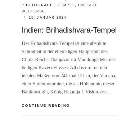
PHOTOGRAFIE
,
TEMPEL
,
UNESCO
WELTERBE
POSTED
18. JANUAR 2024
ON
Indien: Brihadishvara-Tempel
Der Brihadishvara-Tempel ist eine absolute
Schönheit in der ehemaligen Hauptstadt des
Chola-Reichs Thanjavur im Mündungsdelta des
heiligen Kaveri-Flusses. All das um mit den
idealen Maßen von 241 mal 121 m, der Vimana,
einer Stufenpyramide, die als Höhepunkt dieser
Baukunst gilt, König Rajaraja I. Vision von …
INDIEN:
CONTINUE READING
BRIHADISHVARA-
TEMPEL
BY
R
A
L
I
E