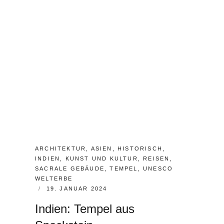
O
M
M
E
N
T
CATEGORIES:
ARCHITEKTUR
,
ASIEN
,
HISTORISCH
,
INDIEN
,
KUNST UND KULTUR
,
REISEN
,
SACRALE GEBÄUDE
,
TEMPEL
,
UNESCO
WELTERBE
POSTED
19. JANUAR 2024
ON
Indien: Tempel aus