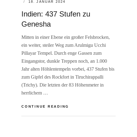
POSTED
18. JANUAR 2024
ON
Indien: 437 Stufen zu
Genesha
Mitten in einer Ebene ein großer Felsbrocken,
ein weiter, steiler Weg zum Arulmigu Ucchi
Pillayar Tempel. Durch enge Gassen zum
Eingangstor, dunkle Treppen noch, an 1.000
Jahr alten Höhlentempeln vorbei, 437 Stufen bis
zum Gipfel des Rockfort in Tiruchirappalli
(Trichy). Die letzten der 83 Höhenmeter in
herrlichem …
INDIEN:
CONTINUE READING
437
STUFEN
BY
R
ZU
A
L
GENESHA
I
E