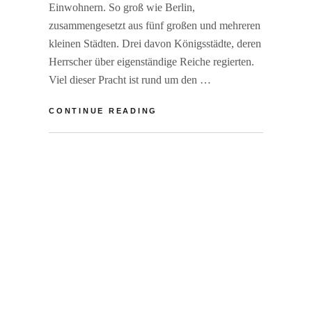
Einwohnern. So groß wie Berlin,
zusammengesetzt aus fünf großen und mehreren
kleinen Städten. Drei davon Königsstädte, deren
Herrscher über eigenständige Reiche regierten.
Viel dieser Pracht ist rund um den …
NEPAL:
CONTINUE READING
KATHMANDU
AM
BY
R
DUBAR
A
PLATZ
I
N
E
R
F
S