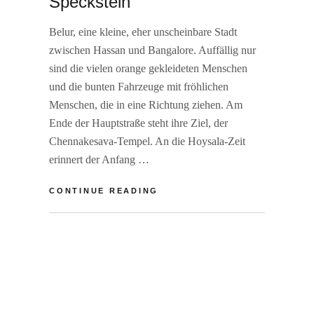
Speckstein
Belur, eine kleine, eher unscheinbare Stadt
zwischen Hassan und Bangalore. Auffällig nur
sind die vielen orange gekleideten Menschen
und die bunten Fahrzeuge mit fröhlichen
Menschen, die in eine Richtung ziehen. Am
Ende der Hauptstraße steht ihre Ziel, der
Chennakesava-Tempel. An die Hoysala-Zeit
erinnert der Anfang …
INDIEN:
CONTINUE READING
TEMPEL
AUS
BY
R
SPECKSTEIN
A
L
I
E
N
A
E
V
R
E