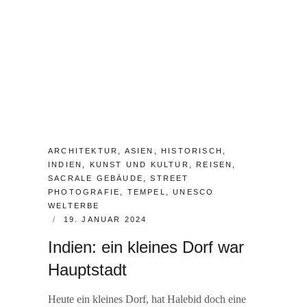
N
T
CATEGORIES:
ARCHITEKTUR
,
ASIEN
,
HISTORISCH
,
INDIEN
,
KUNST UND KULTUR
,
REISEN
,
SACRALE GEBÄUDE
,
STREET
PHOTOGRAFIE
,
TEMPEL
,
UNESCO
WELTERBE
POSTED
19. JANUAR 2024
ON
Indien: ein kleines Dorf war
Hauptstadt
Heute ein kleines Dorf, hat Halebid doch eine